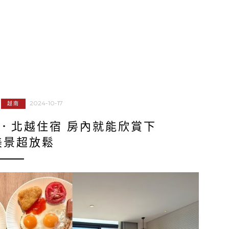
2024-10-17
越南
．北越住宿 房內就能欣賞下
美景超放鬆