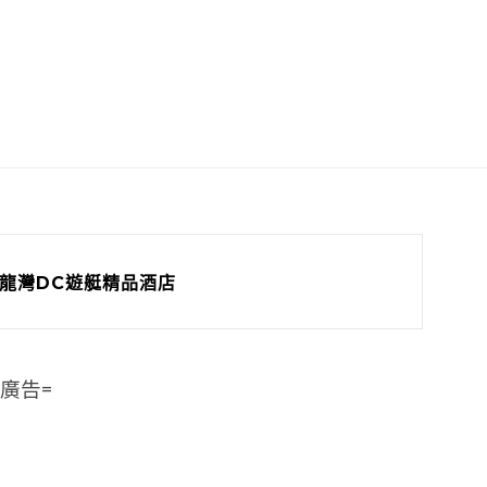
龍灣DC遊艇精品酒店
=廣告=