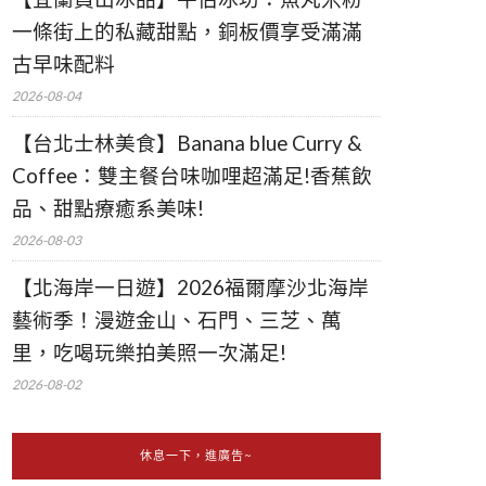
一條街上的私藏甜點，銅板價享受滿滿
古早味配料
2026-08-04
【台北士林美食】Banana blue Curry &
Coffee：雙主餐台味咖哩超滿足!香蕉飲
品、甜點療癒系美味!
2026-08-03
【北海岸一日遊】2026福爾摩沙北海岸
藝術季！漫遊金山、石門、三芝、萬
里，吃喝玩樂拍美照一次滿足!
2026-08-02
休息一下，進廣告~