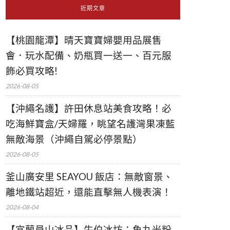
近期文章
【桃園龍潭】晴天寶寶婦嬰用品展售
會．玩水配備、奶瓶買一送一、百元服
飾必買攻略!
2026-08-05
【沖繩名護】許田休息站美食攻略！必
吃海鮮寶盒/天婦羅，眺望名護灣果凍藍
無敵海景（沖繩自駕必停景點）
2026-08-05
釜山廣安里 SEAYOU 飯店：無敵窗景、
離地鐵站超近，還能直擊無人機表演！
2026-08-04
【宜蘭員山冰品】牛伯冰坊：魚丸米粉