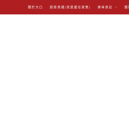
關於大口
廚房食譜(就是愛在家煮)
美味食記
團