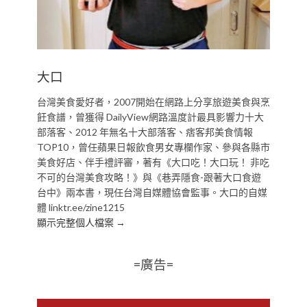
大口
台灣美食愛好者，2007開始在網路上分享旅遊美食與烹
飪食譜，曾獲得 DailyView網路溫度計最具影響力十大
部落客、2012 年無名十大部落客、痞客邦美食情報
TOP10，曾任蘋果日報飲食男女專欄作家、參與各縣市
美食好店、伴手禮評審，著有《大口吃！大口玩！ 非吃
不可的台灣美食攻略！》與《巷弄隱食-跟著大口食遊
台中》兩本書，現任台灣自媒體協會監事。大口的自媒
體 linktr.ee/zine1215
顯示完整個人檔案 →
=廣告=