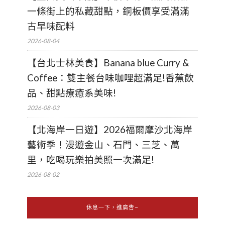
一條街上的私藏甜點，銅板價享受滿滿
古早味配料
2026-08-04
【台北士林美食】Banana blue Curry &
Coffee：雙主餐台味咖哩超滿足!香蕉飲
品、甜點療癒系美味!
2026-08-03
【北海岸一日遊】2026福爾摩沙北海岸
藝術季！漫遊金山、石門、三芝、萬
里，吃喝玩樂拍美照一次滿足!
2026-08-02
休息一下，進廣告~