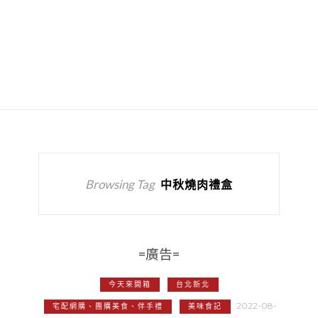
Browsing Tag
中秋燒肉禮盒
=廣告=
今天來開箱
台北新北
2022-08-
宅配網購、團購美食、伴手禮
美味食記