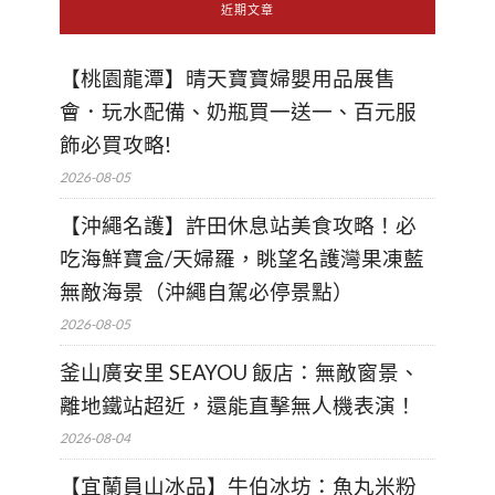
近期文章
【桃園龍潭】晴天寶寶婦嬰用品展售
會．玩水配備、奶瓶買一送一、百元服
飾必買攻略!
2026-08-05
【沖繩名護】許田休息站美食攻略！必
吃海鮮寶盒/天婦羅，眺望名護灣果凍藍
無敵海景（沖繩自駕必停景點）
2026-08-05
釜山廣安里 SEAYOU 飯店：無敵窗景、
離地鐵站超近，還能直擊無人機表演！
2026-08-04
【宜蘭員山冰品】牛伯冰坊：魚丸米粉