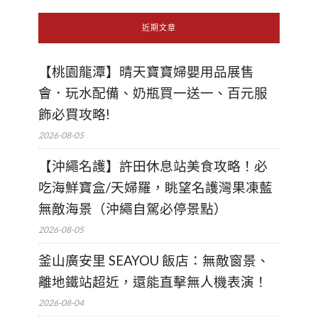
近期文章
【桃園龍潭】晴天寶寶婦嬰用品展售
會．玩水配備、奶瓶買一送一、百元服
飾必買攻略!
2026-08-05
【沖繩名護】許田休息站美食攻略！必
吃海鮮寶盒/天婦羅，眺望名護灣果凍藍
無敵海景（沖繩自駕必停景點）
2026-08-05
釜山廣安里 SEAYOU 飯店：無敵窗景、
離地鐵站超近，還能直擊無人機表演！
2026-08-04