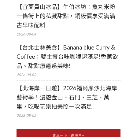
【宜蘭員山冰品】牛伯冰坊：魚丸米粉
一條街上的私藏甜點，銅板價享受滿滿
古早味配料
2026-08-04
【台北士林美食】Banana blue Curry &
Coffee：雙主餐台味咖哩超滿足!香蕉飲
品、甜點療癒系美味!
2026-08-03
【北海岸一日遊】2026福爾摩沙北海岸
藝術季！漫遊金山、石門、三芝、萬
里，吃喝玩樂拍美照一次滿足!
2026-08-02
休息一下，進廣告~