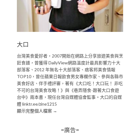
大口
台灣美食愛好者，2007開始在網路上分享旅遊美食與烹
飪食譜，曾獲得 DailyView網路溫度計最具影響力十大
部落客、2012 年無名十大部落客、痞客邦美食情報
TOP10，曾任蘋果日報飲食男女專欄作家、參與各縣市
美食好店、伴手禮評審，著有《大口吃！大口玩！ 非吃
不可的台灣美食攻略！》與《巷弄隱食-跟著大口食遊
台中》兩本書，現任台灣自媒體協會監事。大口的自媒
體 linktr.ee/zine1215
顯示完整個人檔案 →
=廣告=