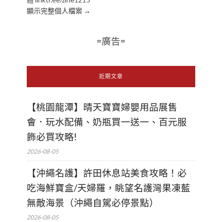
顯示完整個人檔案 →
=廣告=
近期文章
【桃園龍潭】晴天寶寶婦嬰用品展售
會．玩水配備、奶瓶買一送一、百元服
飾必買攻略!
2026-08-05
【沖繩名護】許田休息站美食攻略！必
吃海鮮寶盒/天婦羅，眺望名護灣果凍藍
無敵海景（沖繩自駕必停景點）
2026-08-05