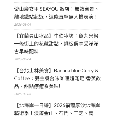
釜山廣安里 SEAYOU 飯店：無敵窗景、
離地鐵站超近，還能直擊無人機表演！
2026-08-04
【宜蘭員山冰品】牛伯冰坊：魚丸米粉
一條街上的私藏甜點，銅板價享受滿滿
古早味配料
2026-08-04
【台北士林美食】Banana blue Curry &
Coffee：雙主餐台味咖哩超滿足!香蕉飲
品、甜點療癒系美味!
2026-08-03
【北海岸一日遊】2026福爾摩沙北海岸
藝術季！漫遊金山、石門、三芝、萬