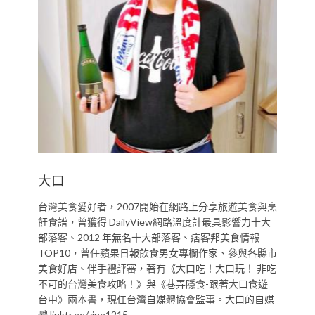
大口
台灣美食愛好者，2007開始在網路上分享旅遊美食與烹
飪食譜，曾獲得 DailyView網路溫度計最具影響力十大
部落客、2012 年無名十大部落客、痞客邦美食情報
TOP10，曾任蘋果日報飲食男女專欄作家、參與各縣市
美食好店、伴手禮評審，著有《大口吃！大口玩！ 非吃
不可的台灣美食攻略！》與《巷弄隱食-跟著大口食遊
台中》兩本書，現任台灣自媒體協會監事。大口的自媒
體 linktr.ee/zine1215