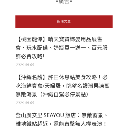
=廣告=
近期文章
【桃園龍潭】晴天寶寶婦嬰用品展售
會．玩水配備、奶瓶買一送一、百元服
飾必買攻略!
2026-08-05
【沖繩名護】許田休息站美食攻略！必
吃海鮮寶盒/天婦羅，眺望名護灣果凍藍
無敵海景（沖繩自駕必停景點）
2026-08-05
釜山廣安里 SEAYOU 飯店：無敵窗景、
離地鐵站超近，還能直擊無人機表演！