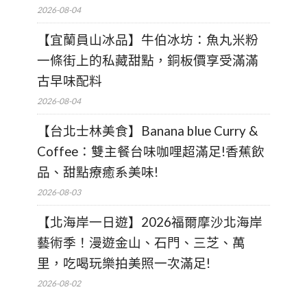
2026-08-04
【宜蘭員山冰品】牛伯冰坊：魚丸米粉
一條街上的私藏甜點，銅板價享受滿滿
古早味配料
2026-08-04
【台北士林美食】Banana blue Curry &
Coffee：雙主餐台味咖哩超滿足!香蕉飲
品、甜點療癒系美味!
2026-08-03
【北海岸一日遊】2026福爾摩沙北海岸
藝術季！漫遊金山、石門、三芝、萬
里，吃喝玩樂拍美照一次滿足!
2026-08-02