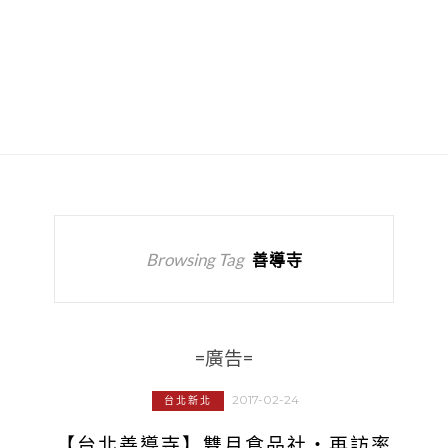
Browsing Tag
善導寺
=廣告=
2017-02-24
台北新北
【台北善導寺】雙月食品社‧再訪率