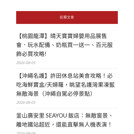
近期文章
【桃園龍潭】晴天寶寶婦嬰用品展售
會．玩水配備、奶瓶買一送一、百元服
飾必買攻略!
2026-08-05
【沖繩名護】許田休息站美食攻略！必
吃海鮮寶盒/天婦羅，眺望名護灣果凍藍
無敵海景（沖繩自駕必停景點）
2026-08-05
釜山廣安里 SEAYOU 飯店：無敵窗景、
離地鐵站超近，還能直擊無人機表演！
2026-08-04