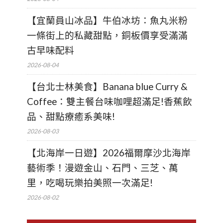
【宜蘭員山冰品】牛伯冰坊：魚丸米粉
一條街上的私藏甜點，銅板價享受滿滿
古早味配料
2026-08-04
【台北士林美食】Banana blue Curry &
Coffee：雙主餐台味咖哩超滿足!香蕉飲
品、甜點療癒系美味!
2026-08-03
【北海岸一日遊】2026福爾摩沙北海岸
藝術季！漫遊金山、石門、三芝、萬
里，吃喝玩樂拍美照一次滿足!
2026-08-02