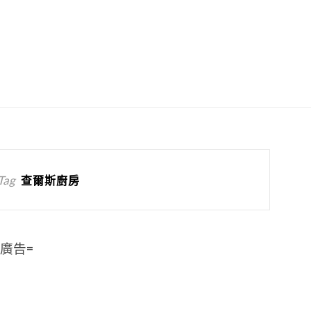
Tag
查爾斯廚房
=廣告=