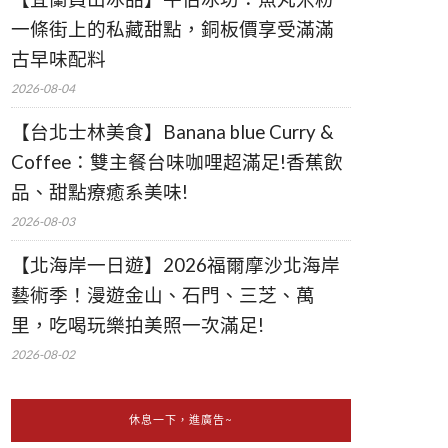
一條街上的私藏甜點，銅板價享受滿滿
古早味配料
2026-08-04
【台北士林美食】Banana blue Curry &
Coffee：雙主餐台味咖哩超滿足!香蕉飲
品、甜點療癒系美味!
2026-08-03
【北海岸一日遊】2026福爾摩沙北海岸
藝術季！漫遊金山、石門、三芝、萬
里，吃喝玩樂拍美照一次滿足!
2026-08-02
休息一下，進廣告~