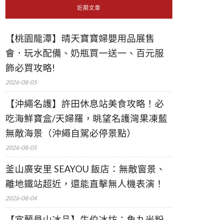
近期文章
【桃園龍潭】晴天寶寶婦嬰用品展售
會．玩水配備、奶瓶買一送一、百元服
飾必買攻略!
2026-08-05
【沖繩名護】許田休息站美食攻略！必
吃海鮮寶盒/天婦羅，眺望名護灣果凍藍
無敵海景（沖繩自駕必停景點）
2026-08-05
釜山廣安里 SEAYOU 飯店：無敵窗景、
離地鐵站超近，還能直擊無人機表演！
2026-08-04
【宜蘭員山冰品】牛伯冰坊：魚丸米粉