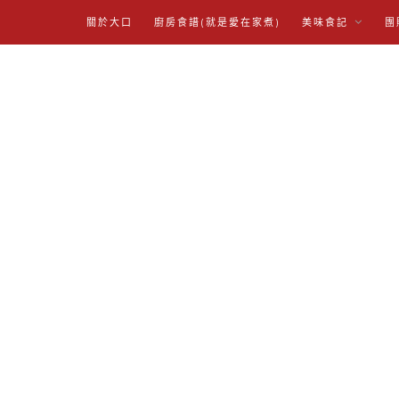
關於大口
廚房食譜(就是愛在家煮)
美味食記
團