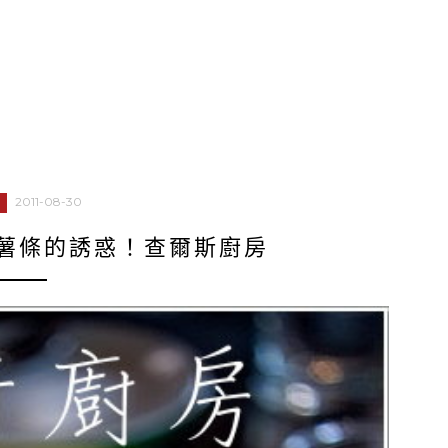
2011-08-30
薯條的誘惑！查爾斯廚房