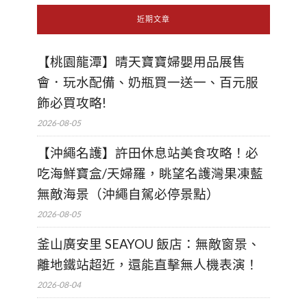
近期文章
【桃園龍潭】晴天寶寶婦嬰用品展售
會．玩水配備、奶瓶買一送一、百元服
飾必買攻略!
2026-08-05
【沖繩名護】許田休息站美食攻略！必
吃海鮮寶盒/天婦羅，眺望名護灣果凍藍
無敵海景（沖繩自駕必停景點）
2026-08-05
釜山廣安里 SEAYOU 飯店：無敵窗景、
離地鐵站超近，還能直擊無人機表演！
2026-08-04