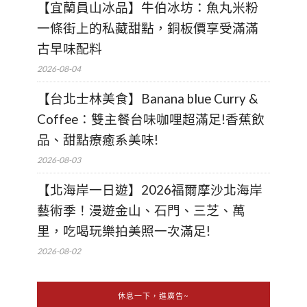
【宜蘭員山冰品】牛伯冰坊：魚丸米粉
一條街上的私藏甜點，銅板價享受滿滿
古早味配料
2026-08-04
【台北士林美食】Banana blue Curry &
Coffee：雙主餐台味咖哩超滿足!香蕉飲
品、甜點療癒系美味!
2026-08-03
【北海岸一日遊】2026福爾摩沙北海岸
藝術季！漫遊金山、石門、三芝、萬
里，吃喝玩樂拍美照一次滿足!
2026-08-02
休息一下，進廣告~