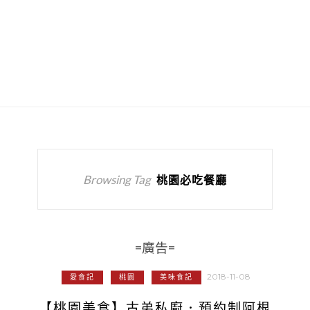
Browsing Tag
桃園必吃餐廳
=廣告=
2018-11-08
愛食記
桃園
美味食記
【桃園美食】古弟私廚．預約制阿根