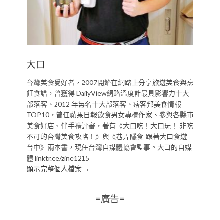
大口
台灣美食愛好者，2007開始在網路上分享旅遊美食與烹
飪食譜，曾獲得 DailyView網路溫度計最具影響力十大
部落客、2012 年無名十大部落客、痞客邦美食情報
TOP10，曾任蘋果日報飲食男女專欄作家、參與各縣市
美食好店、伴手禮評審，著有《大口吃！大口玩！ 非吃
不可的台灣美食攻略！》與《巷弄隱食-跟著大口食遊
台中》兩本書，現任台灣自媒體協會監事。大口的自媒
體 linktr.ee/zine1215
顯示完整個人檔案 →
=廣告=