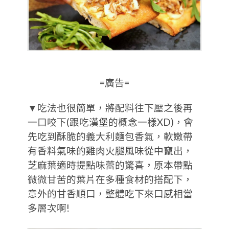
=廣告=
▼吃法也很簡單，將配料往下壓之後再
一口咬下(跟吃漢堡的概念一樣XD)，會
先吃到酥脆的義大利麵包香氣，軟嫩帶
有香料氣味的雞肉火腿風味從中竄出，
芝麻葉適時提點味蕾的驚喜，原本帶點
微微甘苦的葉片在多種食材的搭配下，
意外的甘香順口，整體吃下來口感相當
多層次啊!