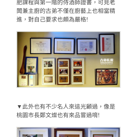
肥課程與第一階的侍酒師證書，可見老
闆兼主廚的古弟不僅在廚藝上也相當精
進，對自己要求也頗為嚴格!
▼此外也有不少名人來這光顧過，像是
桃園市長鄭文燦也有來品嘗過唷!