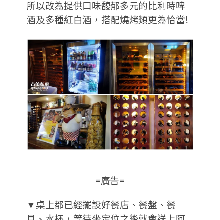
所以改為提供口味馥郁多元的比利時啤
酒及多種紅白酒，搭配燒烤類更為恰當!
=廣告=
▼桌上都已經擺設好餐店、餐盤、餐
具、水杯，等待坐定位之後就會送上阿