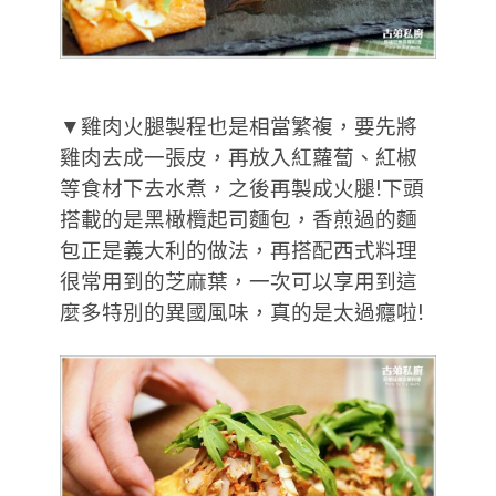
▼雞肉火腿製程也是相當繁複，要先將
雞肉去成一張皮，再放入紅蘿蔔、紅椒
等食材下去水煮，之後再製成火腿!下頭
搭載的是黑橄欖起司麵包，香煎過的麵
包正是義大利的做法，再搭配西式料理
很常用到的芝麻葉，一次可以享用到這
麼多特別的異國風味，真的是太過癮啦!