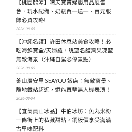
【桃園龍潭】晴天寶寶婦嬰用品展售
會．玩水配備、奶瓶買一送一、百元服
飾必買攻略!
2026-08-05
【沖繩名護】許田休息站美食攻略！必
吃海鮮寶盒/天婦羅，眺望名護灣果凍藍
無敵海景（沖繩自駕必停景點）
2026-08-05
釜山廣安里 SEAYOU 飯店：無敵窗景、
離地鐵站超近，還能直擊無人機表演！
2026-08-04
【宜蘭員山冰品】牛伯冰坊：魚丸米粉
一條街上的私藏甜點，銅板價享受滿滿
古早味配料