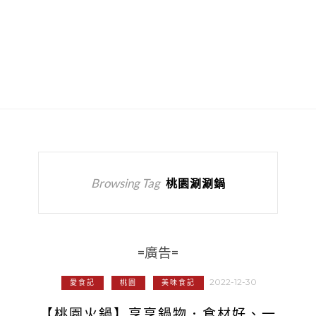
Browsing Tag
桃園涮涮鍋
=廣告=
2022-12-30
愛食記
桃園
美味食記
【桃園火鍋】享享鍋物．食材好、一