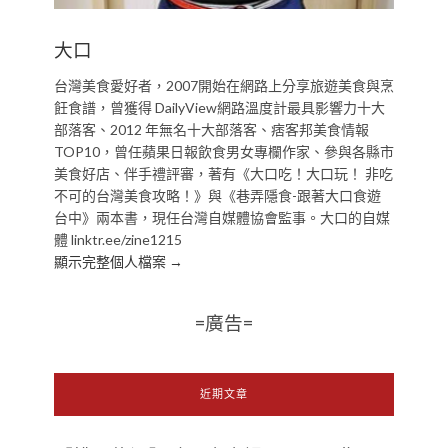
大口
台灣美食愛好者，2007開始在網路上分享旅遊美食與烹
飪食譜，曾獲得 DailyView網路溫度計最具影響力十大
部落客、2012 年無名十大部落客、痞客邦美食情報
TOP10，曾任蘋果日報飲食男女專欄作家、參與各縣市
美食好店、伴手禮評審，著有《大口吃！大口玩！ 非吃
不可的台灣美食攻略！》與《巷弄隱食-跟著大口食遊
台中》兩本書，現任台灣自媒體協會監事。大口的自媒
體 linktr.ee/zine1215
顯示完整個人檔案 →
=廣告=
近期文章