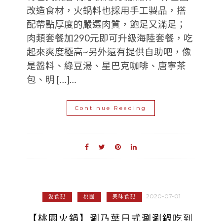
改造食材，火鍋料也採用手工製品，搭
配帶點厚度的嚴選肉質，飽足又滿足；
肉類套餐加290元即可升級海陸套餐，吃
起來爽度極高~另外還有提供自助吧，像
是醬料、綠豆湯、星巴克咖啡、唐寧茶
包、明 […]…
Continue Reading
2020-07-01
愛食記
桃園
美味食記
【桃園火鍋】涮乃葉日式涮涮鍋吃到