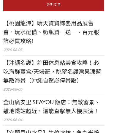
近期文章
【桃園龍潭】晴天寶寶婦嬰用品展售
會．玩水配備、奶瓶買一送一、百元服
飾必買攻略!
2026-08-05
【沖繩名護】許田休息站美食攻略！必
吃海鮮寶盒/天婦羅，眺望名護灣果凍藍
無敵海景（沖繩自駕必停景點）
2026-08-05
釜山廣安里 SEAYOU 飯店：無敵窗景、
離地鐵站超近，還能直擊無人機表演！
2026-08-04
【宜蘭員山冰品】牛伯冰坊：魚丸米粉