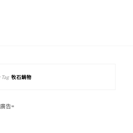
 Tag
牧石鍋物
=廣告=