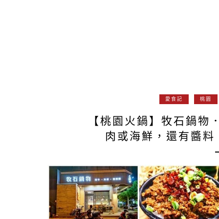
愛食記
桃園
【桃園火鍋】牧石鍋物
肉或海鮮，還有醬料、