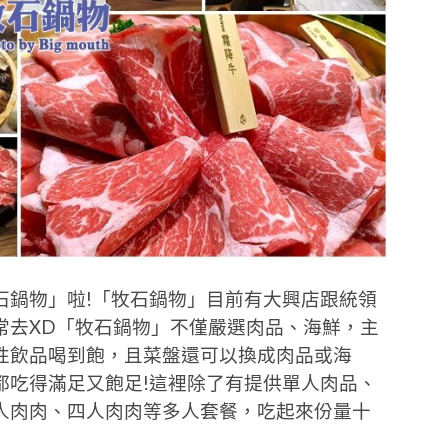
石鍋物」啦!「牧石鍋物」目前有大興店跟統領
常去XD「牧石鍋物」不僅嚴選肉品、海鮮，主
性飲品喝到飽，且菜盤還可以換成肉品或海
都吃得滿足又飽足!這裡除了有提供單人肉品、
人肉肉、四人肉肉等多人套餐，吃起來份量十