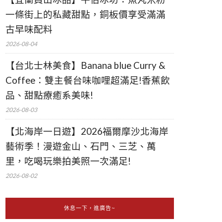
一條街上的私藏甜點，銅板價享受滿滿
古早味配料
2026-08-04
【台北士林美食】Banana blue Curry &
Coffee：雙主餐台味咖哩超滿足!香蕉飲
品、甜點療癒系美味!
2026-08-03
【北海岸一日遊】2026福爾摩沙北海岸
藝術季！漫遊金山、石門、三芝、萬
里，吃喝玩樂拍美照一次滿足!
2026-08-02
休息一下，進廣告~