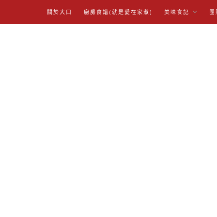
關於大口
廚房食譜(就是愛在家煮)
美味食記
團