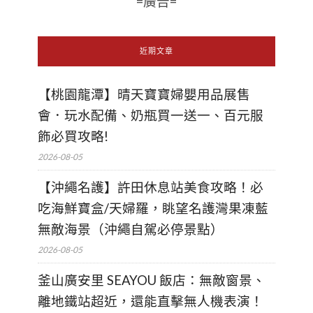
=廣告=
近期文章
【桃園龍潭】晴天寶寶婦嬰用品展售
會．玩水配備、奶瓶買一送一、百元服
飾必買攻略!
2026-08-05
【沖繩名護】許田休息站美食攻略！必
吃海鮮寶盒/天婦羅，眺望名護灣果凍藍
無敵海景（沖繩自駕必停景點）
2026-08-05
釜山廣安里 SEAYOU 飯店：無敵窗景、
離地鐵站超近，還能直擊無人機表演！