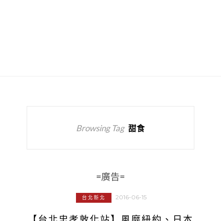
Browsing Tag
甜食
=廣告=
2016-06-15
台北新北
【台北忠孝敦化站】風靡紐約、日本