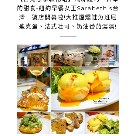
的甜食-紐約早餐女王Sarabeth’s台
灣一號店開幕啦!大推煙燻鮭魚班尼
迪克蛋、法式吐司、奶油番茄濃湯!