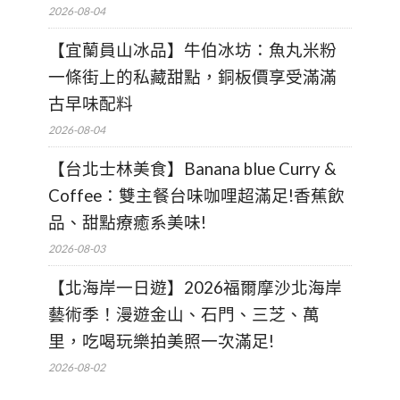
2026-08-04
【宜蘭員山冰品】牛伯冰坊：魚丸米粉
一條街上的私藏甜點，銅板價享受滿滿
古早味配料
2026-08-04
【台北士林美食】Banana blue Curry &
Coffee：雙主餐台味咖哩超滿足!香蕉飲
品、甜點療癒系美味!
2026-08-03
【北海岸一日遊】2026福爾摩沙北海岸
藝術季！漫遊金山、石門、三芝、萬
里，吃喝玩樂拍美照一次滿足!
2026-08-02