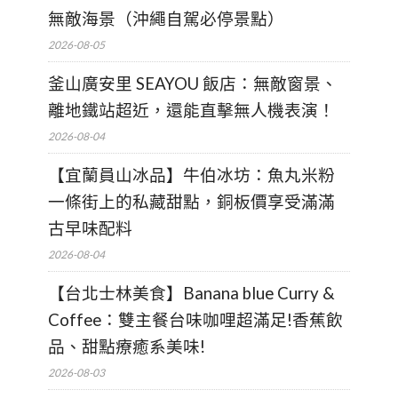
無敵海景（沖繩自駕必停景點）
2026-08-05
釜山廣安里 SEAYOU 飯店：無敵窗景、
離地鐵站超近，還能直擊無人機表演！
2026-08-04
【宜蘭員山冰品】牛伯冰坊：魚丸米粉
一條街上的私藏甜點，銅板價享受滿滿
古早味配料
2026-08-04
【台北士林美食】Banana blue Curry &
Coffee：雙主餐台味咖哩超滿足!香蕉飲
品、甜點療癒系美味!
2026-08-03