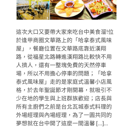
這次大口又要帶大家來吃台中美食溜!位
於逢甲商圈文華路上的「哈拿泰式風味
屋」，餐廳位置在文華路底靠近漢翔
路，從福星北路轉進漢翔路比較快不用
人擠人，還有一整塊免費的天然停車
場，所以不用擔心停車的問題；「哈拿
泰式風味屋」走的是家庭式溫馨小店風
格，於去年聖誕節才剛開幕，就吸引不
少在地的學生與上班群族歡迎；店長與
所有主廚們之前是台北瓦城泰式料理的
外場經理與內場經理，為了一圓共同的
夢想就在台中開了這麼一間溫馨 […]…