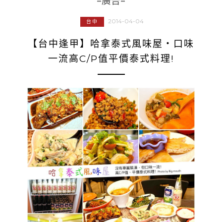
=廣告=
2014-04-04
台中
【台中逢甲】哈拿泰式風味屋‧口味
一流高C/P值平價泰式料理!