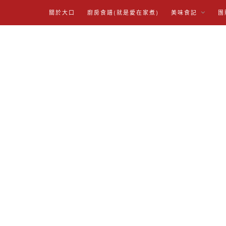
關於大口
廚房食譜(就是愛在家煮)
美味食記
團