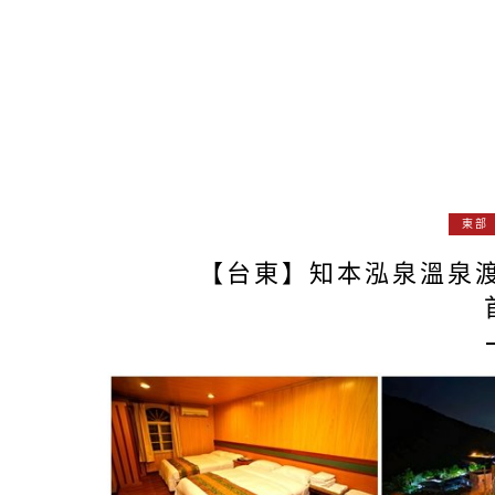
東部
【台東】知本泓泉溫泉