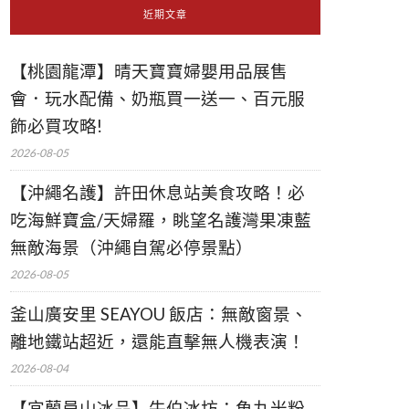
近期文章
【桃園龍潭】晴天寶寶婦嬰用品展售
會．玩水配備、奶瓶買一送一、百元服
飾必買攻略!
2026-08-05
【沖繩名護】許田休息站美食攻略！必
吃海鮮寶盒/天婦羅，眺望名護灣果凍藍
無敵海景（沖繩自駕必停景點）
2026-08-05
釜山廣安里 SEAYOU 飯店：無敵窗景、
離地鐵站超近，還能直擊無人機表演！
2026-08-04
【宜蘭員山冰品】牛伯冰坊：魚丸米粉