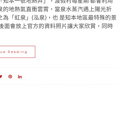
「知本一號地熱井」，渡假村每星期 都會利用
泉的地熱氣直衝雲霄，當泉水蒸汽遇上陽光折
為「虹泉」(泓泉)，也 是知本地區最特殊的景
但後面會放上官方的資料照片讓大家欣賞，同時
nue Reading