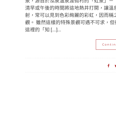
泉，源自於泓泉溫泉渡假村的「虹泉」－
清早或午後的時間將這地熱井打開，讓溫
射，常可以見到色彩絢麗的彩虹，因而稱之
觀。 雖然這樣的特殊景觀可遇不可求，
這裡的「知 […]…
Conti