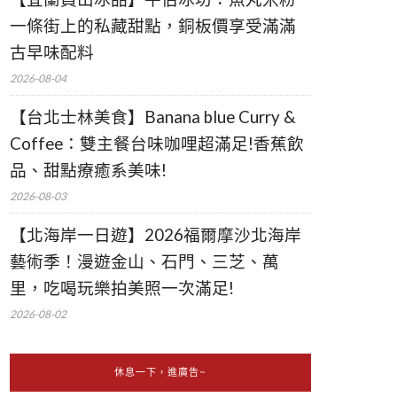
一條街上的私藏甜點，銅板價享受滿滿
古早味配料
2026-08-04
【台北士林美食】Banana blue Curry &
Coffee：雙主餐台味咖哩超滿足!香蕉飲
品、甜點療癒系美味!
2026-08-03
【北海岸一日遊】2026福爾摩沙北海岸
藝術季！漫遊金山、石門、三芝、萬
里，吃喝玩樂拍美照一次滿足!
2026-08-02
休息一下，進廣告~