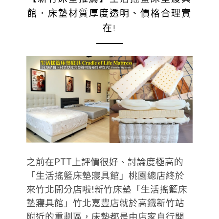
館．床墊材質厚度透明、價格合理實
在!
之前在PTT上評價很好、討論度極高的
「生活搖籃床墊寢具館」桃園總店終於
來竹北開分店啦!新竹床墊「生活搖籃床
墊寢具館」竹北嘉豐店就於高鐵新竹站
附近的重劃區，床墊都是由店家自行開