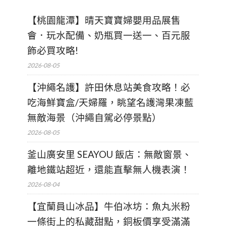
【桃園龍潭】晴天寶寶婦嬰用品展售
會．玩水配備、奶瓶買一送一、百元服
飾必買攻略!
2026-08-05
【沖繩名護】許田休息站美食攻略！必
吃海鮮寶盒/天婦羅，眺望名護灣果凍藍
無敵海景（沖繩自駕必停景點）
2026-08-05
釜山廣安里 SEAYOU 飯店：無敵窗景、
離地鐵站超近，還能直擊無人機表演！
2026-08-04
【宜蘭員山冰品】牛伯冰坊：魚丸米粉
一條街上的私藏甜點，銅板價享受滿滿