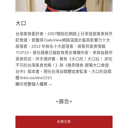
大口
台灣美食愛好者，2007開始在網路上分享旅遊美食與烹
飪食譜，曾獲得 DailyView網路溫度計最具影響力十大
部落客、2012 年無名十大部落客、痞客邦美食情報
TOP10，曾任蘋果日報飲食男女專欄作家、參與各縣市
美食好店、伴手禮評審，著有《大口吃！大口玩！ 非吃
不可的台灣美食攻略！》與《巷弄隱食-跟著大口食遊
台中》兩本書，現任台灣自媒體協會監事。大口的自媒
體 linktr.ee/zine1215
顯示完整個人檔案 →
=廣告=
近期文章