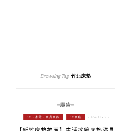
Browsing Tag
竹北床墊
=廣告=
2024-08-26
3C、家電、家具家飾
3C家庭
【新竹床墊推薦】生活搖籃床墊寢具