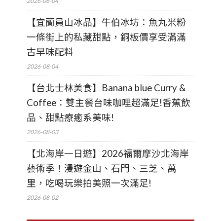
2026-08-04
【宜蘭員山冰品】牛伯冰坊：魚丸米粉
一條街上的私藏甜點，銅板價享受滿滿
古早味配料
2026-08-04
【台北士林美食】Banana blue Curry &
Coffee：雙主餐台味咖哩超滿足!香蕉飲
品、甜點療癒系美味!
2026-08-03
【北海岸一日遊】2026福爾摩沙北海岸
藝術季！漫遊金山、石門、三芝、萬
里，吃喝玩樂拍美照一次滿足!
2026-08-02