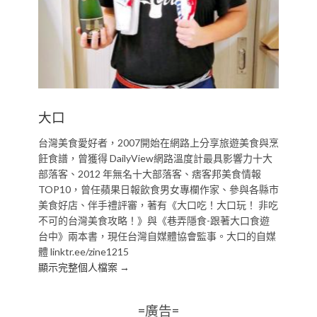
大口
台灣美食愛好者，2007開始在網路上分享旅遊美食與烹
飪食譜，曾獲得 DailyView網路溫度計最具影響力十大
部落客、2012 年無名十大部落客、痞客邦美食情報
TOP10，曾任蘋果日報飲食男女專欄作家、參與各縣市
美食好店、伴手禮評審，著有《大口吃！大口玩！ 非吃
不可的台灣美食攻略！》與《巷弄隱食-跟著大口食遊
台中》兩本書，現任台灣自媒體協會監事。大口的自媒
體 linktr.ee/zine1215
顯示完整個人檔案 →
=廣告=