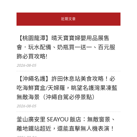
近期文章
【桃園龍潭】晴天寶寶婦嬰用品展售
會．玩水配備、奶瓶買一送一、百元服
飾必買攻略!
2026-08-05
【沖繩名護】許田休息站美食攻略！必
吃海鮮寶盒/天婦羅，眺望名護灣果凍藍
無敵海景（沖繩自駕必停景點）
2026-08-05
釜山廣安里 SEAYOU 飯店：無敵窗景、
離地鐵站超近，還能直擊無人機表演！