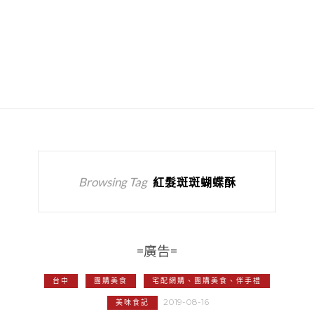
Browsing Tag
紅髮斑斑蝴蝶酥
=廣告=
台中
團購美食
宅配網購、團購美食、伴手禮
2019-08-16
美味食記