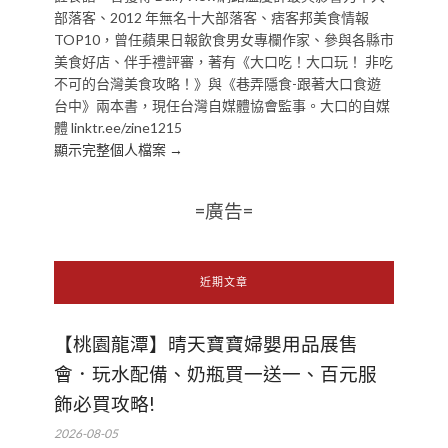
部落客、2012 年無名十大部落客、痞客邦美食情報
TOP10，曾任蘋果日報飲食男女專欄作家、參與各縣市
美食好店、伴手禮評審，著有《大口吃！大口玩！ 非吃
不可的台灣美食攻略！》與《巷弄隱食-跟著大口食遊
台中》兩本書，現任台灣自媒體協會監事。大口的自媒
體 linktr.ee/zine1215
顯示完整個人檔案 →
=廣告=
近期文章
【桃園龍潭】晴天寶寶婦嬰用品展售
會．玩水配備、奶瓶買一送一、百元服
飾必買攻略!
2026-08-05