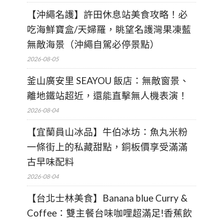
【沖繩名護】許田休息站美食攻略！必
吃海鮮寶盒/天婦羅，眺望名護灣果凍藍
無敵海景（沖繩自駕必停景點）
2026-08-05
釜山廣安里 SEAYOU 飯店：無敵窗景、
離地鐵站超近，還能直擊無人機表演！
2026-08-04
【宜蘭員山冰品】牛伯冰坊：魚丸米粉
一條街上的私藏甜點，銅板價享受滿滿
古早味配料
2026-08-04
【台北士林美食】Banana blue Curry &
Coffee：雙主餐台味咖哩超滿足!香蕉飲