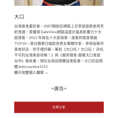
大口
台灣美食愛好者，2007開始在網路上分享旅遊美食與烹
飪食譜，曾獲得 DailyView網路溫度計最具影響力十大
部落客、2012 年無名十大部落客、痞客邦美食情報
TOP10，曾任蘋果日報飲食男女專欄作家、參與各縣市
美食好店、伴手禮評審，著有《大口吃！大口玩！ 非吃
不可的台灣美食攻略！》與《巷弄隱食-跟著大口食遊
台中》兩本書，現任台灣自媒體協會監事。大口的自媒
體 linktr.ee/zine1215
顯示完整個人檔案 →
=廣告=
近期文章