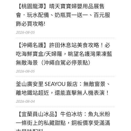
【桃園龍潭】晴天寶寶婦嬰用品展售
會．玩水配備、奶瓶買一送一、百元服
飾必買攻略!
2026-08-05
【沖繩名護】許田休息站美食攻略！必
吃海鮮寶盒/天婦羅，眺望名護灣果凍藍
無敵海景（沖繩自駕必停景點）
2026-08-05
釜山廣安里 SEAYOU 飯店：無敵窗景、
離地鐵站超近，還能直擊無人機表演！
2026-08-04
【宜蘭員山冰品】牛伯冰坊：魚丸米粉
一條街上的私藏甜點，銅板價享受滿滿