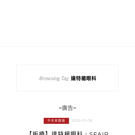
Browsing Tag
達特楊眼科
=廣告=
2025-01-08
今天來開箱
【板橋】達特楊眼科．SFAIR