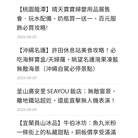
【桃園龍潭】晴天寶寶婦嬰用品展售
會．玩水配備、奶瓶買一送一、百元服
飾必買攻略!
2026-08-05
【沖繩名護】許田休息站美食攻略！必
吃海鮮寶盒/天婦羅，眺望名護灣果凍藍
無敵海景（沖繩自駕必停景點）
2026-08-05
釜山廣安里 SEAYOU 飯店：無敵窗景、
離地鐵站超近，還能直擊無人機表演！
2026-08-04
【宜蘭員山冰品】牛伯冰坊：魚丸米粉
一條街上的私藏甜點，銅板價享受滿滿