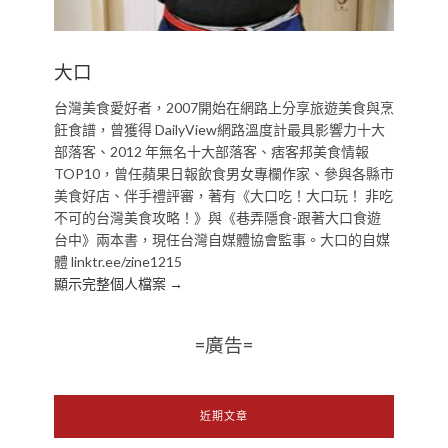
大口
台灣美食愛好者，2007開始在網路上分享旅遊美食與烹
飪食譜，曾獲得 DailyView網路溫度計最具影響力十大
部落客、2012 年無名十大部落客、痞客邦美食情報
TOP10，曾任蘋果日報飲食男女專欄作家、參與各縣市
美食好店、伴手禮評審，著有《大口吃！大口玩！ 非吃
不可的台灣美食攻略！》與《巷弄隱食-跟著大口食遊
台中》兩本書，現任台灣自媒體協會監事。大口的自媒
體 linktr.ee/zine1215
顯示完整個人檔案 →
=廣告=
近期文章