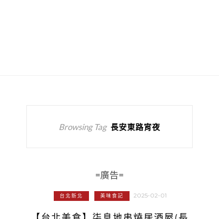
Browsing Tag
長安東路宵夜
=廣告=
2025-02-01
台北新北
美味食記
【台北美食】柒息地串燒居酒屋(長