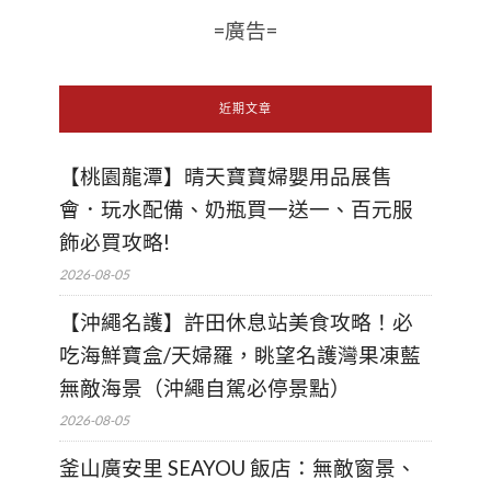
=廣告=
近期文章
【桃園龍潭】晴天寶寶婦嬰用品展售
會．玩水配備、奶瓶買一送一、百元服
飾必買攻略!
2026-08-05
【沖繩名護】許田休息站美食攻略！必
吃海鮮寶盒/天婦羅，眺望名護灣果凍藍
無敵海景（沖繩自駕必停景點）
2026-08-05
釜山廣安里 SEAYOU 飯店：無敵窗景、