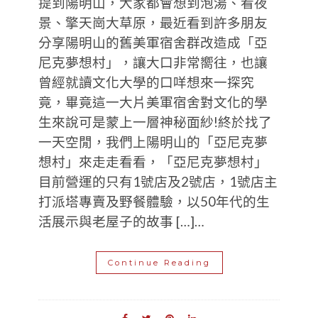
提到陽明山，大家都會想到泡湯、看夜
景、擎天崗大草原，最近看到許多朋友
分享陽明山的舊美軍宿舍群改造成「亞
尼克夢想村」，讓大口非常嚮往，也讓
曾經就讀文化大學的口咩想來一探究
竟，畢竟這一大片美軍宿舍對文化的學
生來說可是蒙上一層神秘面紗!終於找了
一天空閒，我們上陽明山的「亞尼克夢
想村」來走走看看，「亞尼克夢想村」
目前營運的只有1號店及2號店，1號店主
打派塔專賣及野餐體驗，以50年代的生
活展示與老屋子的故事 […]…
Continue Reading