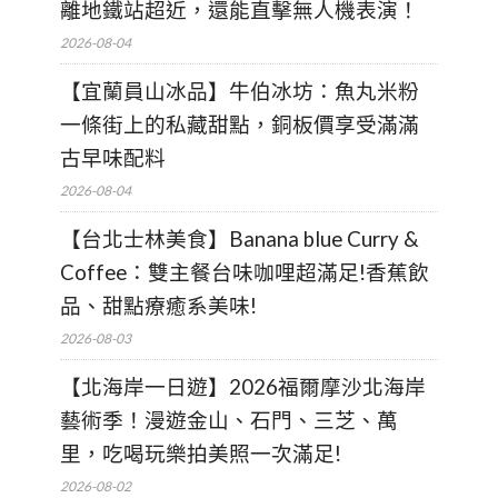
離地鐵站超近，還能直擊無人機表演！
2026-08-04
【宜蘭員山冰品】牛伯冰坊：魚丸米粉
一條街上的私藏甜點，銅板價享受滿滿
古早味配料
2026-08-04
【台北士林美食】Banana blue Curry &
Coffee：雙主餐台味咖哩超滿足!香蕉飲
品、甜點療癒系美味!
2026-08-03
【北海岸一日遊】2026福爾摩沙北海岸
藝術季！漫遊金山、石門、三芝、萬
里，吃喝玩樂拍美照一次滿足!
2026-08-02