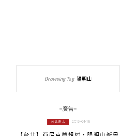
Browsing Tag
陽明山
=廣告=
2015-01-16
台北新北
【台北】亞尼克夢想村‧陽明山新景