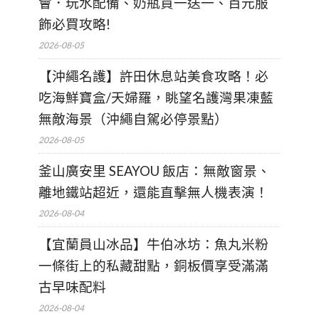
會．玩水配備、奶瓶買一送一、百元服
飾必買攻略!
2026-08-05
【沖繩名護】許田休息站美食攻略！必
吃海鮮寶盒/天婦羅，眺望名護灣果凍藍
無敵海景（沖繩自駕必停景點）
2026-08-05
釜山廣安里 SEAYOU 飯店：無敵窗景、
離地鐵站超近，還能直擊無人機表演！
2026-08-04
【宜蘭員山冰品】牛伯冰坊：魚丸米粉
一條街上的私藏甜點，銅板價享受滿滿
古早味配料
2026-08-04