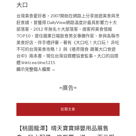
大口
台灣美食愛好者，2007開始在網路上分享旅遊美食與烹
飪食譜，曾獲得 DailyView網路溫度計最具影響力十大
部落客、2012 年無名十大部落客、痞客邦美食情報
TOP10，曾任蘋果日報飲食男女專欄作家、參與各縣市
美食好店、伴手禮評審，著有《大口吃！大口玩！ 非吃
不可的台灣美食攻略！》與《巷弄隱食-跟著大口食遊
台中》兩本書，現任台灣自媒體協會監事。大口的自媒
體 linktr.ee/zine1215
顯示完整個人檔案 →
=廣告=
近期文章
【桃園龍潭】晴天寶寶婦嬰用品展售