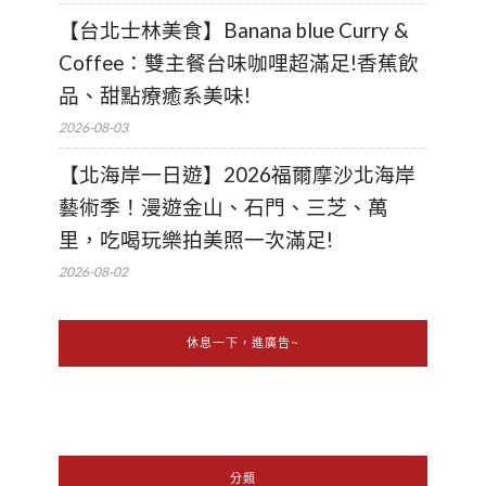
【台北士林美食】Banana blue Curry &
Coffee：雙主餐台味咖哩超滿足!香蕉飲
品、甜點療癒系美味!
2026-08-03
【北海岸一日遊】2026福爾摩沙北海岸
藝術季！漫遊金山、石門、三芝、萬
里，吃喝玩樂拍美照一次滿足!
2026-08-02
休息一下，進廣告~
分類