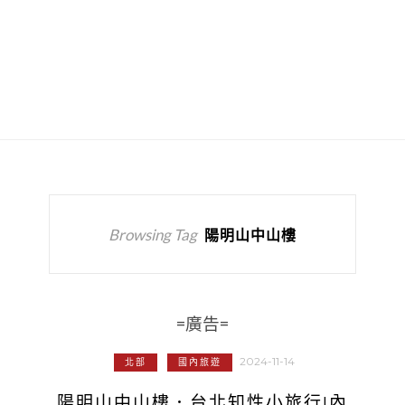
Browsing Tag
陽明山中山樓
=廣告=
2024-11-14
北部
國內旅遊
陽明山中山樓．台北知性小旅行!內