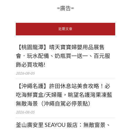
=廣告=
近期文章
【桃園龍潭】晴天寶寶婦嬰用品展售
會．玩水配備、奶瓶買一送一、百元服
飾必買攻略!
2026-08-05
【沖繩名護】許田休息站美食攻略！必
吃海鮮寶盒/天婦羅，眺望名護灣果凍藍
無敵海景（沖繩自駕必停景點）
2026-08-05
釜山廣安里 SEAYOU 飯店：無敵窗景、