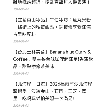
離地鐵站超近，還能直擊無人機表演！
2026-08-04
【宜蘭員山冰品】牛伯冰坊：魚丸米粉
一條街上的私藏甜點，銅板價享受滿滿
古早味配料
2026-08-04
【台北士林美食】Banana blue Curry &
Coffee：雙主餐台味咖哩超滿足!香蕉飲
品、甜點療癒系美味!
2026-08-03
【北海岸一日遊】2026福爾摩沙北海岸
藝術季！漫遊金山、石門、三芝、萬
里，吃喝玩樂拍美照一次滿足!
2026-08-02