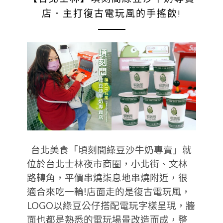
店．主打復古電玩風的手搖飲!
台北美食「頃刻間綠豆沙牛奶專賣」就
位於台北士林夜市商圈，小北街、文林
路轉角，平價串燒柒息地串燒附近，很
適合來吃一輪!店面走的是復古電玩風，
LOGO以綠豆公仔搭配電玩字樣呈現，牆
面也都是熟悉的電玩場景改造而成，整