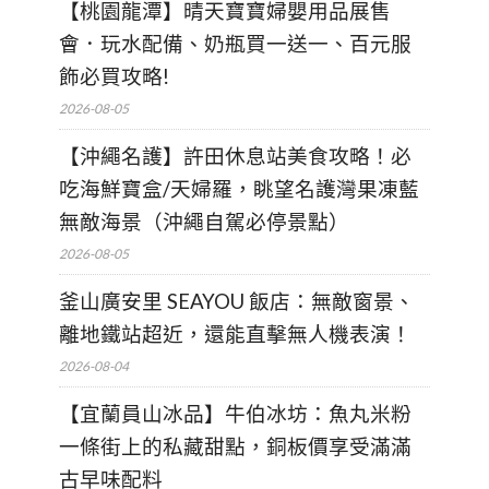
【桃園龍潭】晴天寶寶婦嬰用品展售
會．玩水配備、奶瓶買一送一、百元服
飾必買攻略!
2026-08-05
【沖繩名護】許田休息站美食攻略！必
吃海鮮寶盒/天婦羅，眺望名護灣果凍藍
無敵海景（沖繩自駕必停景點）
2026-08-05
釜山廣安里 SEAYOU 飯店：無敵窗景、
離地鐵站超近，還能直擊無人機表演！
2026-08-04
【宜蘭員山冰品】牛伯冰坊：魚丸米粉
一條街上的私藏甜點，銅板價享受滿滿
古早味配料