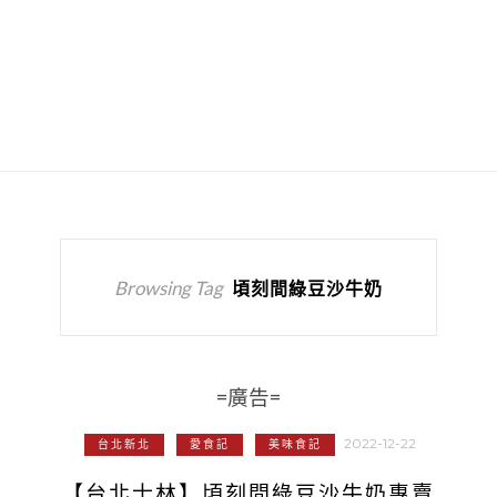
Browsing Tag
頃刻間綠豆沙牛奶
=廣告=
2022-12-22
台北新北
愛食記
美味食記
【台北士林】頃刻間綠豆沙牛奶專賣