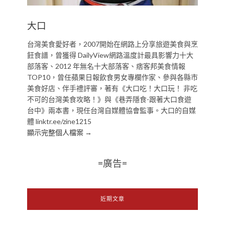
大口
台灣美食愛好者，2007開始在網路上分享旅遊美食與烹
飪食譜，曾獲得 DailyView網路溫度計最具影響力十大
部落客、2012 年無名十大部落客、痞客邦美食情報
TOP10，曾任蘋果日報飲食男女專欄作家、參與各縣市
美食好店、伴手禮評審，著有《大口吃！大口玩！ 非吃
不可的台灣美食攻略！》與《巷弄隱食-跟著大口食遊
台中》兩本書，現任台灣自媒體協會監事。大口的自媒
體 linktr.ee/zine1215
顯示完整個人檔案 →
=廣告=
近期文章