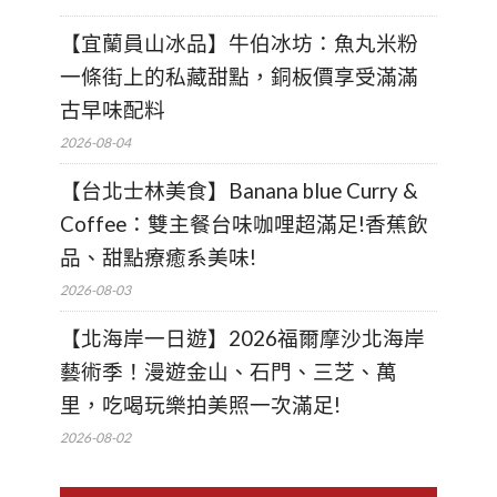
【宜蘭員山冰品】牛伯冰坊：魚丸米粉
一條街上的私藏甜點，銅板價享受滿滿
古早味配料
2026-08-04
【台北士林美食】Banana blue Curry &
Coffee：雙主餐台味咖哩超滿足!香蕉飲
品、甜點療癒系美味!
2026-08-03
【北海岸一日遊】2026福爾摩沙北海岸
藝術季！漫遊金山、石門、三芝、萬
里，吃喝玩樂拍美照一次滿足!
2026-08-02