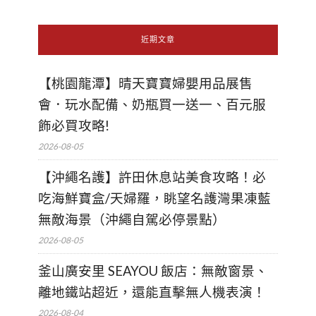
近期文章
【桃園龍潭】晴天寶寶婦嬰用品展售
會．玩水配備、奶瓶買一送一、百元服
飾必買攻略!
2026-08-05
【沖繩名護】許田休息站美食攻略！必
吃海鮮寶盒/天婦羅，眺望名護灣果凍藍
無敵海景（沖繩自駕必停景點）
2026-08-05
釜山廣安里 SEAYOU 飯店：無敵窗景、
離地鐵站超近，還能直擊無人機表演！
2026-08-04