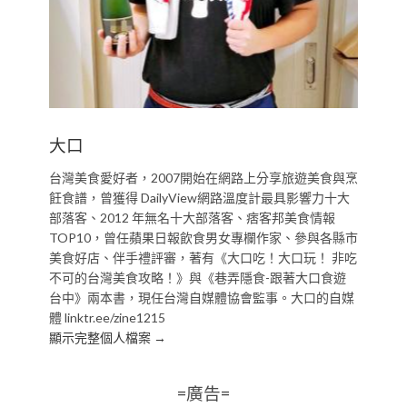
大口
台灣美食愛好者，2007開始在網路上分享旅遊美食與烹
飪食譜，曾獲得 DailyView網路溫度計最具影響力十大
部落客、2012 年無名十大部落客、痞客邦美食情報
TOP10，曾任蘋果日報飲食男女專欄作家、參與各縣市
美食好店、伴手禮評審，著有《大口吃！大口玩！ 非吃
不可的台灣美食攻略！》與《巷弄隱食-跟著大口食遊
台中》兩本書，現任台灣自媒體協會監事。大口的自媒
體 linktr.ee/zine1215
顯示完整個人檔案 →
=廣告=