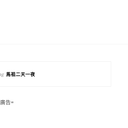
ag
馬祖二天一夜
=廣告=