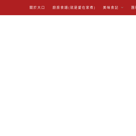
關於大口
廚房食譜(就是愛在家煮)
美味食記
團