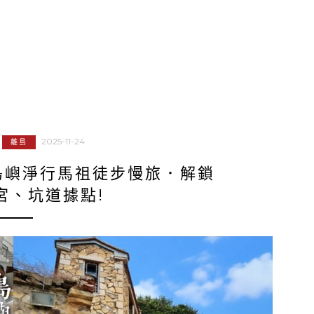
2025-11-24
離島
島嶼淨行馬祖徒步慢旅．解鎖
宮、坑道據點!