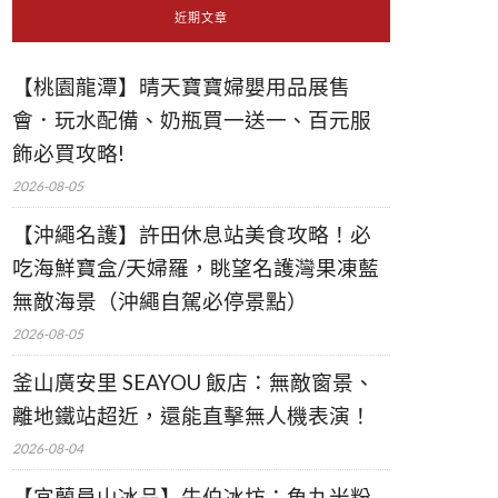
近期文章
【桃園龍潭】晴天寶寶婦嬰用品展售
會．玩水配備、奶瓶買一送一、百元服
飾必買攻略!
2026-08-05
【沖繩名護】許田休息站美食攻略！必
吃海鮮寶盒/天婦羅，眺望名護灣果凍藍
無敵海景（沖繩自駕必停景點）
2026-08-05
釜山廣安里 SEAYOU 飯店：無敵窗景、
離地鐵站超近，還能直擊無人機表演！
2026-08-04
【宜蘭員山冰品】牛伯冰坊：魚丸米粉