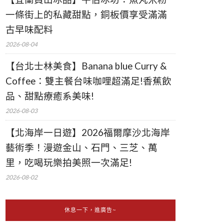
一條街上的私藏甜點，銅板價享受滿滿
古早味配料
2026-08-04
【台北士林美食】Banana blue Curry &
Coffee：雙主餐台味咖哩超滿足!香蕉飲
品、甜點療癒系美味!
2026-08-03
【北海岸一日遊】2026福爾摩沙北海岸
藝術季！漫遊金山、石門、三芝、萬
里，吃喝玩樂拍美照一次滿足!
2026-08-02
休息一下，進廣告~