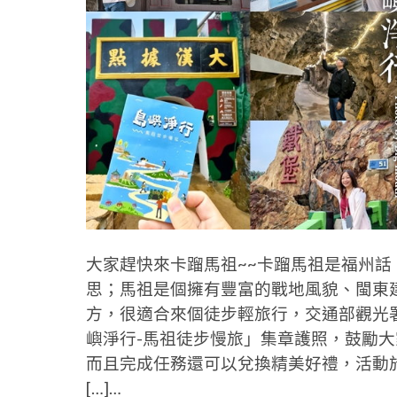
大家趕快來卡蹓馬祖~~卡蹓馬祖是福州
思；馬祖是個擁有豐富的戰地風貌、閩東
方，很適合來個徒步輕旅行，交通部觀光
嶼淨行-馬祖徒步慢旅」集章護照，鼓勵
而且完成任務還可以兌換精美好禮，活動於114
[…]…