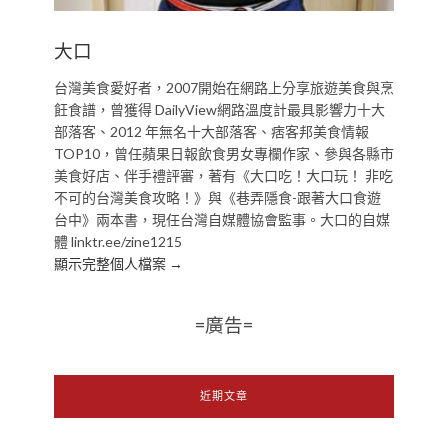
大口
台灣美食愛好者，2007開始在網路上分享旅遊美食與烹
飪食譜，曾獲得 DailyView網路溫度計最具影響力十大
部落客、2012 年無名十大部落客、痞客邦美食情報
TOP10，曾任蘋果日報飲食男女專欄作家、參與各縣市
美食好店、伴手禮評審，著有《大口吃！大口玩！ 非吃
不可的台灣美食攻略！》與《巷弄隱食-跟著大口食遊
台中》兩本書，現任台灣自媒體協會監事。大口的自媒
體 linktr.ee/zine1215
顯示完整個人檔案 →
=廣告=
近期文章