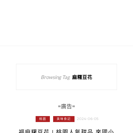
Browsing Tag
麻糬豆花
=廣告=
2024-06-05
桃園
美味食記
福麻糬豆花 | 桃園人氣甜品 來國小