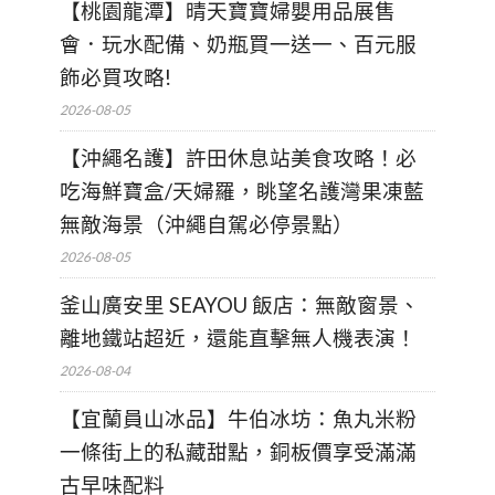
【桃園龍潭】晴天寶寶婦嬰用品展售
會．玩水配備、奶瓶買一送一、百元服
飾必買攻略!
2026-08-05
【沖繩名護】許田休息站美食攻略！必
吃海鮮寶盒/天婦羅，眺望名護灣果凍藍
無敵海景（沖繩自駕必停景點）
2026-08-05
釜山廣安里 SEAYOU 飯店：無敵窗景、
離地鐵站超近，還能直擊無人機表演！
2026-08-04
【宜蘭員山冰品】牛伯冰坊：魚丸米粉
一條街上的私藏甜點，銅板價享受滿滿
古早味配料