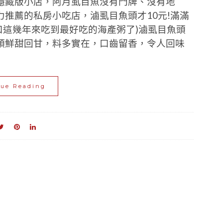
到的隱藏版小店，阿月虱目魚沒有門牌、沒有地
推薦的私房小吃店，滷虱目魚頭才10元!滿滿
大口這幾年來吃到最好吃的海產粥了)滷虱目魚頭
頭鮮甜回甘，料多實在，口齒留香，令人回味
nue Reading