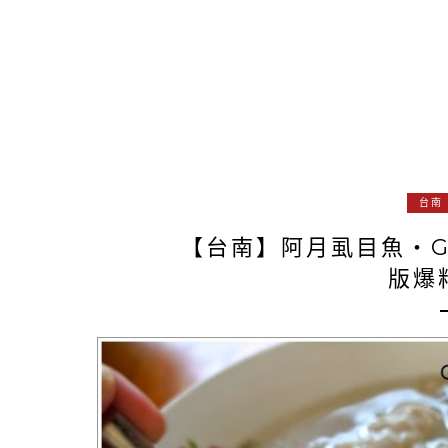
台南
【台南】阿月虱目魚‧G
版爆