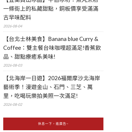
一條街上的私藏甜點，銅板價享受滿滿
古早味配料
2026-08-04
【台北士林美食】Banana blue Curry &
Coffee：雙主餐台味咖哩超滿足!香蕉飲
品、甜點療癒系美味!
2026-08-03
【北海岸一日遊】2026福爾摩沙北海岸
藝術季！漫遊金山、石門、三芝、萬
里，吃喝玩樂拍美照一次滿足!
2026-08-02
休息一下，進廣告~