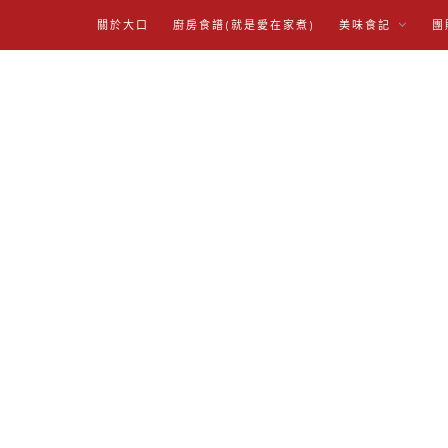
關於大口
廚房食譜(就是愛在家煮)
美味食記
團