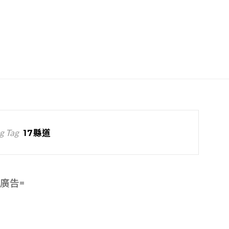
g Tag
17縣道
=廣告=