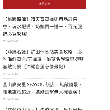
近期文章
【桃園龍潭】晴天寶寶婦嬰用品展售
會．玩水配備、奶瓶買一送一、百元服
飾必買攻略!
2026-08-05
【沖繩名護】許田休息站美食攻略！必
吃海鮮寶盒/天婦羅，眺望名護灣果凍藍
無敵海景（沖繩自駕必停景點）
2026-08-05
釜山廣安里 SEAYOU 飯店：無敵窗景、
離地鐵站超近，還能直擊無人機表演！
2026-08-04
【宜蘭員山冰品】牛伯冰坊：魚丸米粉