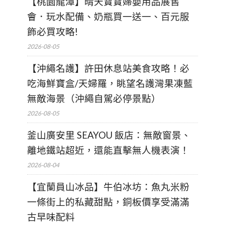
【桃園龍潭】晴天寶寶婦嬰用品展售
會．玩水配備、奶瓶買一送一、百元服
飾必買攻略!
2026-08-05
【沖繩名護】許田休息站美食攻略！必
吃海鮮寶盒/天婦羅，眺望名護灣果凍藍
無敵海景（沖繩自駕必停景點）
2026-08-05
釜山廣安里 SEAYOU 飯店：無敵窗景、
離地鐵站超近，還能直擊無人機表演！
2026-08-04
【宜蘭員山冰品】牛伯冰坊：魚丸米粉
一條街上的私藏甜點，銅板價享受滿滿
古早味配料