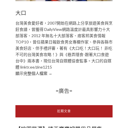
大口
台灣美食愛好者，2007開始在網路上分享旅遊美食與烹
飪食譜，曾獲得 DailyView網路溫度計最具影響力十大
部落客、2012 年無名十大部落客、痞客邦美食情報
TOP10，曾任蘋果日報飲食男女專欄作家、參與各縣市
美食好店、伴手禮評審，著有《大口吃！大口玩！ 非吃
不可的台灣美食攻略！》與《巷弄隱食-跟著大口食遊
台中》兩本書，現任台灣自媒體協會監事。大口的自媒
體 linktr.ee/zine1215
顯示完整個人檔案 →
=廣告=
近期文章