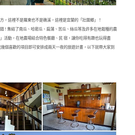
方，這裡不是羅東也不是礁溪，這裡是宜蘭的「壯圍鄉」！
 ! 集結了南瓜、哈密瓜、扁蒲、苦瓜、絲瓜等及許多在地栽種的農
」活動，在地農場結合特色餐廳、民 宿，讓你吃得有趣也玩得盡
找幾個喜歡的項目即可安排成兩天一夜的旅遊計畫，以下就帶大家到