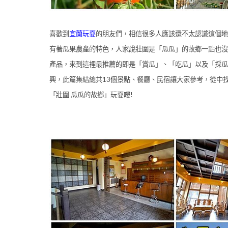
喜歡到
宜蘭玩耍
的朋友們，相信很多人應該還不太認識這個地
有著瓜果農產的特色，人家說壯圍是「瓜瓜」的故鄉一點也沒錯
產品，來到這裡最推薦的即是「賞瓜」、「吃瓜」以及「採瓜
興，此篇集結總共13個景點、餐廳、民宿讓大家參考，從中
「壯圍 瓜瓜的故鄉」玩耍嘍!