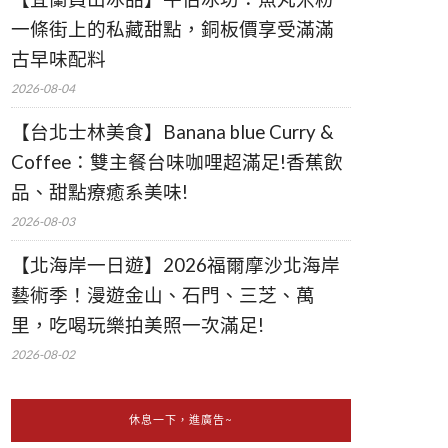
一條街上的私藏甜點，銅板價享受滿滿
古早味配料
2026-08-04
【台北士林美食】Banana blue Curry &
Coffee：雙主餐台味咖哩超滿足!香蕉飲
品、甜點療癒系美味!
2026-08-03
【北海岸一日遊】2026福爾摩沙北海岸
藝術季！漫遊金山、石門、三芝、萬
里，吃喝玩樂拍美照一次滿足!
2026-08-02
休息一下，進廣告~