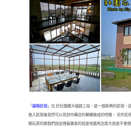
「
躍橋民宿
」位 於壯圍鄉大福路三段，是一個新興的民宿，
進入民宿後竟然可以見到中藥店的藥櫃做成的吧檯， 另外民
開玩笑的跟我們說這裡最厲害的就是地震再怎麼大就是不會倒啦!