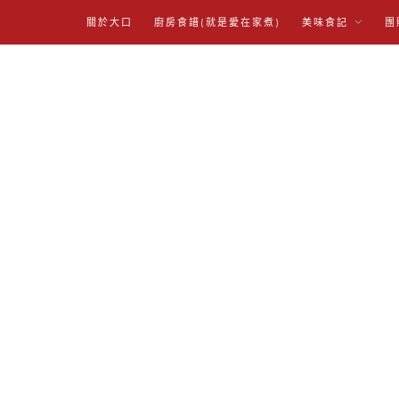
關於大口
廚房食譜(就是愛在家煮)
美味食記
團