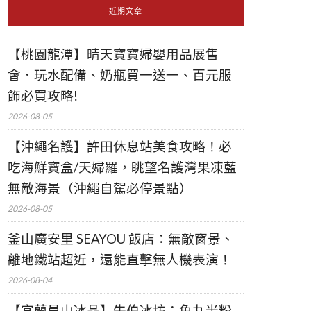
近期文章
【桃園龍潭】晴天寶寶婦嬰用品展售
會．玩水配備、奶瓶買一送一、百元服
飾必買攻略!
2026-08-05
【沖繩名護】許田休息站美食攻略！必
吃海鮮寶盒/天婦羅，眺望名護灣果凍藍
無敵海景（沖繩自駕必停景點）
2026-08-05
釜山廣安里 SEAYOU 飯店：無敵窗景、
離地鐵站超近，還能直擊無人機表演！
2026-08-04
【宜蘭員山冰品】牛伯冰坊：魚丸米粉