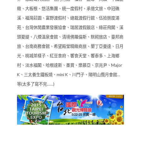
緻、大板根、悠活集團、統一度假村、承億文旅、中冠礁
溪、福灣莊園、富野渡假村、總裁渡假行館、伍拾捌度湯
苑、台灣休閒農業發展協會、瑞居渡假飯店、綠莊飛閣、溪
頭夏緹、八煙溫泉會館、清境佛羅倫斯、默砌旅店、臺邦商
旅、台南商務會館、希望殿堂精緻商旅、墾丁亞曼達、日月
光、桃城茶樣子、紅豆食府、饗食天堂、饗泰多、上海鄉
村、淡水福閣、哈根達斯、墨賞、樂慕亞、京兆尹、Major
K、三太養生鐵板燒、mini K、川門子、陽明山攬月會館…
等(太多了寫不完……)