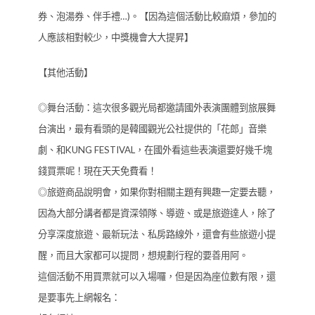
券、泡湯券、伴手禮…)。【因為這個活動比較麻煩，參加的
人應該相對較少，中獎機會大大提昇】
【其他活動】
◎舞台活動：這次很多觀光局都邀請國外表演團體到旅展舞
台演出，最有看頭的是韓國觀光公社提供的「花郎」音樂
劇、和KUNG FESTIVAL，在國外看這些表演還要好幾千塊
錢買票呢！現在天天免費看！
◎旅遊商品說明會，如果你對相關主題有興趣一定要去聽，
因為大部分講者都是資深領隊、導遊、或是旅遊達人，除了
分享深度旅遊、最新玩法、私房路線外，還會有些旅遊小提
醒，而且大家都可以提問，想規劃行程的要善用阿。
這個活動不用買票就可以入場囉，但是因為座位數有限，還
是要事先上網報名：