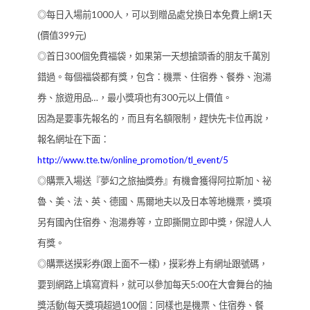
◎每日入場前1000人，可以到贈品處兌換日本免費上網1天
(價值399元)
◎首日300個免費福袋，如果第一天想搶頭香的朋友千萬別
錯過。每個福袋都有獎，包含：機票、住宿券、餐券、泡湯
券、旅遊用品…，最小獎項也有300元以上價值。
因為是要事先報名的，而且有名額限制，趕快先卡位再說，
報名網址在下面：
http://www.tte.tw/online_promotion/tl_event/5
◎購票入場送『夢幻之旅抽獎券』有機會獲得阿拉斯加、祕
魯、美、法、英、德國、馬爾地夫以及日本等地機票，獎項
另有國內住宿券、泡湯券等，立即撕開立即中獎，保證人人
有獎。
◎購票送摸彩券(跟上面不一樣)，摸彩券上有網址跟號碼，
要到網路上填寫資料，就可以參加每天5:00在大會舞台的抽
獎活動(每天獎項超過100個：同樣也是機票、住宿券、餐