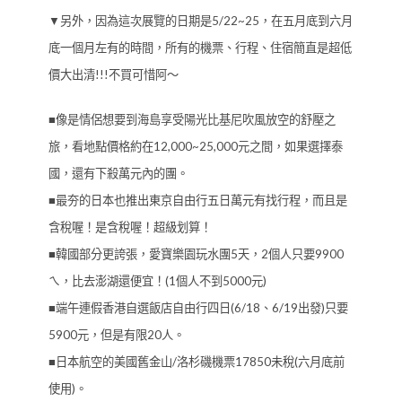
▼另外，因為這次展覽的日期是5/22~25，在五月底到六月
底一個月左有的時間，所有的機票、行程、住宿簡直是超低
價大出清!!!不買可惜阿～
■像是情侶想要到海島享受陽光比基尼吹風放空的舒壓之
旅，看地點價格約在12,000~25,000元之間，如果選擇泰
國，還有下殺萬元內的團。
■最夯的日本也推出東京自由行五日萬元有找行程，而且是
含稅喔！是含稅喔！超級划算！
■韓國部分更誇張，愛寶樂園玩水團5天，2個人只要9900
ㄟ，比去澎湖還便宜！(1個人不到5000元)
■端午連假香港自選飯店自由行四日(6/18、6/19出發)只要
5900元，但是有限20人。
■日本航空的美國舊金山/洛杉磯機票17850未稅(六月底前
使用)。