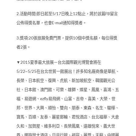
2.活動時間:即日起至5/17日晚上12點止，將於該篇FB留言
公佈得獎名單，也會E-mail通知得獎者。
3.獎項:20張旅展免費門票，提供10個中獎名額，每位得獎
者2張。
▼2015夏季最大旅展－台北國際觀光博覽會將在
5/22~5/25在台北世貿一館展出！許多知名廠商像是華航、
長榮、日本航空、復興、虎航、新加坡航空、韓國觀光公
社、日本館、澳門館、可樂、雄獅、燦星、鳳凰、喜鴻、五
福、易遊網、ezfly易飛網、山富、吉帝、喜美、大榮、世
邦、世界、大興、順怡、雙向、朋泰、東森、名生、駿樺、
寶馬、百順、友泰、麗星郵輪、君悅酒店、台北福華、大倉
久和、加賀屋、維多利亞、長榮鳳凰、遠雄悅來、義大世
界、娜路彎大酒店、日月行館、福容、麗尊、天籟、中國麗