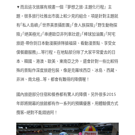
▼而且這次旅展有規畫一個『夢想之旅-主題化行程』主
題，很多旅行社推出市面上較少見的組合，項是針對主題就
有｢私人島嶼｣｢世界美景攝影團｣｢食人族探險｣｢野生動物探
險｣｢絕美極光｣｢串連歐亞非列車壯遊｣｢棒球加油團｣｢阿宅
旅遊-帶你到日本動漫展排隊搶福袋、看動漫景點、享受女
僕餐廳服務｣…等行程。在地點部分除了大家平常愛去的日
本、韓國、港澳、歐美、東南亞之外，還會針對一些比較特
殊的景點作深度旅遊包裝，像是克羅埃西亞、冰島、西藏、
非洲、南北極…等，都會有難得的降價喔！
國內旅遊部分住宿和餐券都有驚人的降價，另外很多2015
年即將開幕的旅館都有作一系列的預購優惠，用體驗價方式
攬客~絕對不能錯過阿！