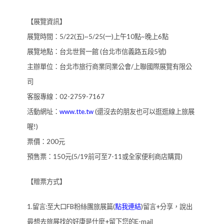
【展覽資訊】
展覽時間：5/22(五)~5/25(一)上午10點~晚上6點
展覽地點：台北世貿一館 (台北市信義路五段5號)
主辦單位：台北市旅行商業同業公會/上聯國際展覽有限公
司
客服專線：02-2759-7167
活動網址：
www.tte.tw
(還沒去的朋友也可以逛逛線上旅展
喔!)
票價：200元
預售票：150元(5/19前可至7-11或全家便利商店購買)
【贈票方式】
1.留言:至大口FB粉絲團旅展篇(
點我連結
)留言+分享，說出
最想去旅展找的好康是什麼+留下您的E-mail