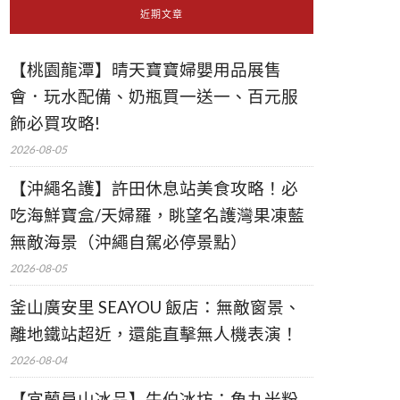
近期文章
【桃園龍潭】晴天寶寶婦嬰用品展售
會．玩水配備、奶瓶買一送一、百元服
飾必買攻略!
2026-08-05
【沖繩名護】許田休息站美食攻略！必
吃海鮮寶盒/天婦羅，眺望名護灣果凍藍
無敵海景（沖繩自駕必停景點）
2026-08-05
釜山廣安里 SEAYOU 飯店：無敵窗景、
離地鐵站超近，還能直擊無人機表演！
2026-08-04
【宜蘭員山冰品】牛伯冰坊：魚丸米粉