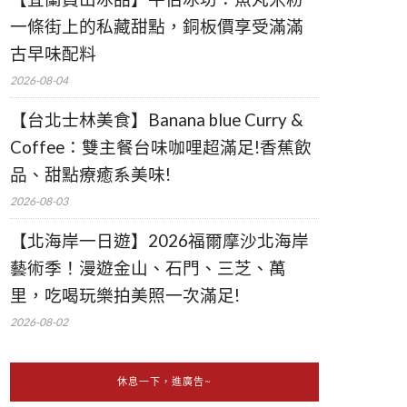
一條街上的私藏甜點，銅板價享受滿滿
古早味配料
2026-08-04
【台北士林美食】Banana blue Curry &
Coffee：雙主餐台味咖哩超滿足!香蕉飲
品、甜點療癒系美味!
2026-08-03
【北海岸一日遊】2026福爾摩沙北海岸
藝術季！漫遊金山、石門、三芝、萬
里，吃喝玩樂拍美照一次滿足!
2026-08-02
休息一下，進廣告~