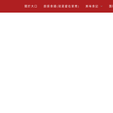
關於大口
廚房食譜(就是愛在家煮)
美味食記
團