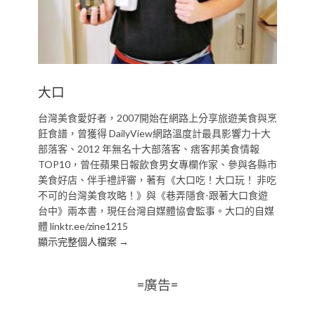
大口
台灣美食愛好者，2007開始在網路上分享旅遊美食與烹
飪食譜，曾獲得 DailyView網路溫度計最具影響力十大
部落客、2012 年無名十大部落客、痞客邦美食情報
TOP10，曾任蘋果日報飲食男女專欄作家、參與各縣市
美食好店、伴手禮評審，著有《大口吃！大口玩！ 非吃
不可的台灣美食攻略！》與《巷弄隱食-跟著大口食遊
台中》兩本書，現任台灣自媒體協會監事。大口的自媒
體 linktr.ee/zine1215
顯示完整個人檔案 →
=廣告=