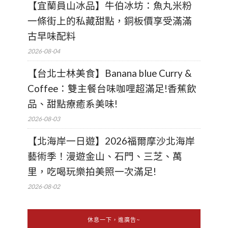
【宜蘭員山冰品】牛伯冰坊：魚丸米粉
一條街上的私藏甜點，銅板價享受滿滿
古早味配料
2026-08-04
【台北士林美食】Banana blue Curry &
Coffee：雙主餐台味咖哩超滿足!香蕉飲
品、甜點療癒系美味!
2026-08-03
【北海岸一日遊】2026福爾摩沙北海岸
藝術季！漫遊金山、石門、三芝、萬
里，吃喝玩樂拍美照一次滿足!
2026-08-02
休息一下，進廣告~