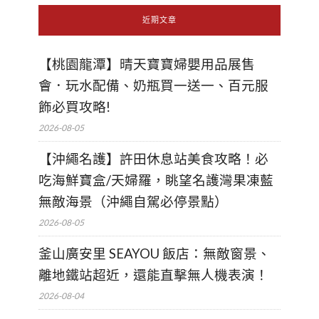
近期文章
【桃園龍潭】晴天寶寶婦嬰用品展售
會．玩水配備、奶瓶買一送一、百元服
飾必買攻略!
2026-08-05
【沖繩名護】許田休息站美食攻略！必
吃海鮮寶盒/天婦羅，眺望名護灣果凍藍
無敵海景（沖繩自駕必停景點）
2026-08-05
釜山廣安里 SEAYOU 飯店：無敵窗景、
離地鐵站超近，還能直擊無人機表演！
2026-08-04