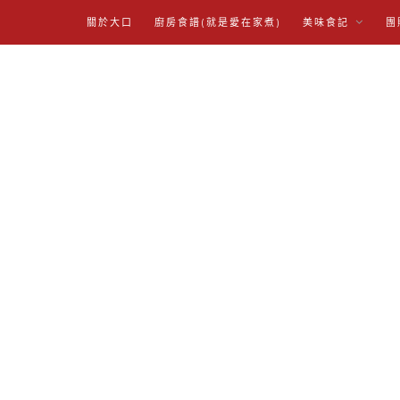
關於大口
廚房食譜(就是愛在家煮)
美味食記
團