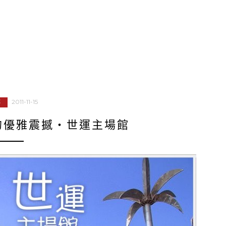
2011-11-15
部
的優雅震撼‧世運主場館