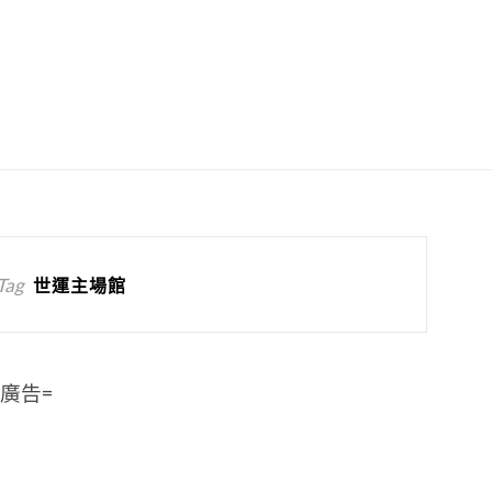
Tag
世運主場館
=廣告=