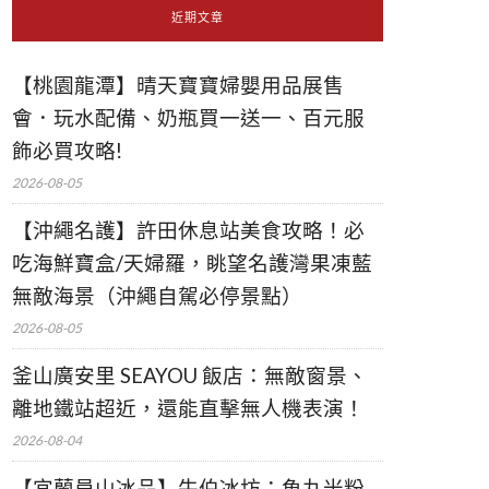
近期文章
【桃園龍潭】晴天寶寶婦嬰用品展售
會．玩水配備、奶瓶買一送一、百元服
飾必買攻略!
2026-08-05
【沖繩名護】許田休息站美食攻略！必
吃海鮮寶盒/天婦羅，眺望名護灣果凍藍
無敵海景（沖繩自駕必停景點）
2026-08-05
釜山廣安里 SEAYOU 飯店：無敵窗景、
離地鐵站超近，還能直擊無人機表演！
2026-08-04
【宜蘭員山冰品】牛伯冰坊：魚丸米粉