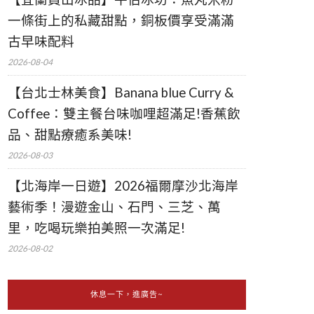
一條街上的私藏甜點，銅板價享受滿滿
古早味配料
2026-08-04
【台北士林美食】Banana blue Curry &
Coffee：雙主餐台味咖哩超滿足!香蕉飲
品、甜點療癒系美味!
2026-08-03
【北海岸一日遊】2026福爾摩沙北海岸
藝術季！漫遊金山、石門、三芝、萬
里，吃喝玩樂拍美照一次滿足!
2026-08-02
休息一下，進廣告~