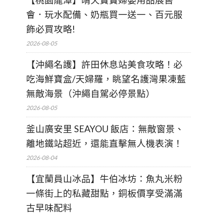
【桃園龍潭】晴天寶寶婦嬰用品展售
會．玩水配備、奶瓶買一送一、百元服
飾必買攻略!
2026-08-05
【沖繩名護】許田休息站美食攻略！必
吃海鮮寶盒/天婦羅，眺望名護灣果凍藍
無敵海景（沖繩自駕必停景點）
2026-08-05
釜山廣安里 SEAYOU 飯店：無敵窗景、
離地鐵站超近，還能直擊無人機表演！
2026-08-04
【宜蘭員山冰品】牛伯冰坊：魚丸米粉
一條街上的私藏甜點，銅板價享受滿滿
古早味配料