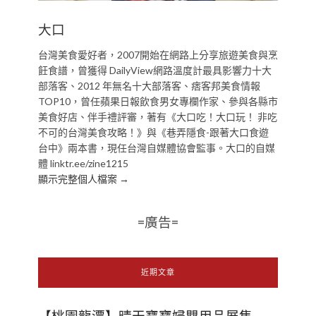
大口
台灣美食愛好者，2007開始在網路上分享旅遊美食與烹
飪食譜，曾獲得 DailyView網路溫度計最具影響力十大
部落客、2012 年無名十大部落客、痞客邦美食情報
TOP10，曾任蘋果日報飲食男女專欄作家、參與各縣市
美食好店、伴手禮評審，著有《大口吃！大口玩！ 非吃
不可的台灣美食攻略！》與《巷弄隱食-跟著大口食遊
台中》兩本書，現任台灣自媒體協會監事。大口的自媒
體 linktr.ee/zine1215
顯示完整個人檔案 →
=廣告=
近期文章