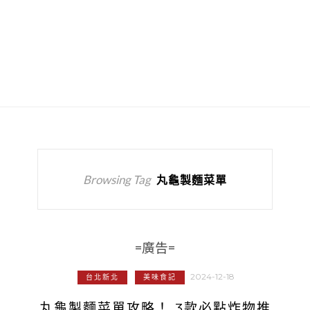
Browsing Tag
丸龜製麵菜單
=廣告=
2024-12-18
台北新北
美味食記
丸龜製麵菜單攻略！ 3款必點炸物推