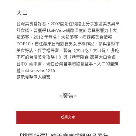
大口
台灣美食愛好者，2007開始在網路上分享旅遊美食與烹
飪食譜，曾獲得 DailyView網路溫度計最具影響力十大
部落客、2012 年無名十大部落客、痞客邦美食情報
TOP10，曾任蘋果日報飲食男女專欄作家、參與各縣市
美食好店、伴手禮評審，著有《大口吃！大口玩！ 非吃
不可的台灣美食攻略！》與《巷弄隱食-跟著大口食遊
台中》兩本書，現任台灣自媒體協會監事。大口的自媒
體 linktr.ee/zine1215
顯示完整個人檔案 →
=廣告=
近期文章