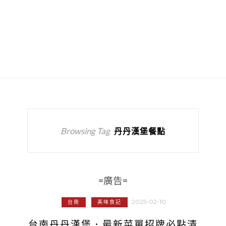
Browsing Tag
丹丹漢堡餐點
=廣告=
2025-02-10
台南
美味食記
台南丹丹漢堡．最新菜單招牌必點清