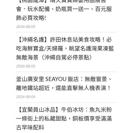
【桃園龍潭】晴天寶寶婦嬰用品展售
會．玩水配備、奶瓶買一送一、百元服
飾必買攻略!
2026-08-05
【沖繩名護】許田休息站美食攻略！必
吃海鮮寶盒/天婦羅，眺望名護灣果凍藍
無敵海景（沖繩自駕必停景點）
2026-08-05
釜山廣安里 SEAYOU 飯店：無敵窗景、
離地鐵站超近，還能直擊無人機表演！
2026-08-04
【宜蘭員山冰品】牛伯冰坊：魚丸米粉
一條街上的私藏甜點，銅板價享受滿滿
古早味配料