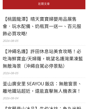
近期文章
【桃園龍潭】晴天寶寶婦嬰用品展售
會．玩水配備、奶瓶買一送一、百元服
飾必買攻略!
2026-08-05
【沖繩名護】許田休息站美食攻略！必
吃海鮮寶盒/天婦羅，眺望名護灣果凍藍
無敵海景（沖繩自駕必停景點）
2026-08-05
釜山廣安里 SEAYOU 飯店：無敵窗景、
離地鐵站超近，還能直擊無人機表演！
2026-08-04
【宜蘭員山冰品】牛伯冰坊：魚丸米粉