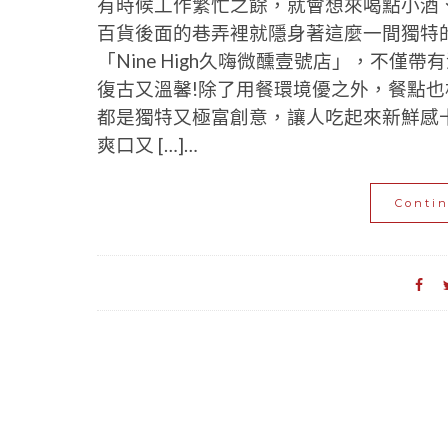
有時候工作繁忙之餘，就會想來喝點小酒、
百貨後面的巷弄裡就隱身著這麼一間獨特
「Nine High久嗨微醺壹號店」，不
復古又溫馨!除了用餐環境優之外，餐點
都是獨特又極富創意，讓人吃起來新鮮感
爽口又 […]…
Conti