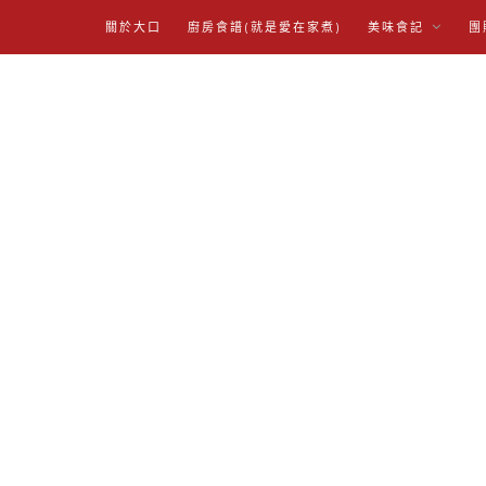
關於大口
廚房食譜(就是愛在家煮)
美味食記
團