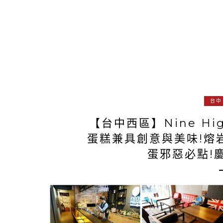
台中
【台中西區】Nine H
蛋糕兼具創意與美味!熔
蛋邪惡必點!