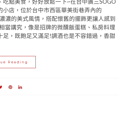
吃點美食，好好放鬆一下~在台中廣三SOGO
的小店，位於台中市西區華美街巷弄內的
僅帶有濃濃的美式風情，搭配懷舊的擺飾更讓人感到
也相當講究，像是招牌的微醺飯蛋糕、私房料理
十足，既飽足又滿足!調酒也是不容錯過，香甜
nue Reading