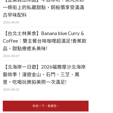
一條街上的私藏甜點，銅板價享受滿滿
古早味配料
2026-08-04
【台北士林美食】Banana blue Curry &
Coffee：雙主餐台味咖哩超滿足!香蕉飲
品、甜點療癒系美味!
2026-08-03
【北海岸一日遊】2026福爾摩沙北海岸
藝術季！漫遊金山、石門、三芝、萬
里，吃喝玩樂拍美照一次滿足!
2026-08-02
休息一下，進廣告~