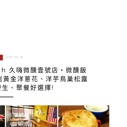
2017-03-15
igh 久嗨微醺壹號店‧微醺飯
岩黃金洋蔥花、洋芋鳥巢松露
慶生、聚餐好選擇!