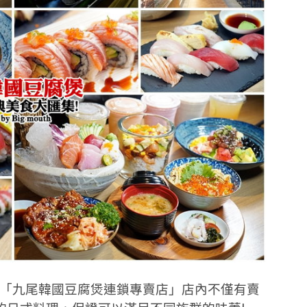
，「九尾韓國豆腐煲連鎖專賣店」店內不僅有賣