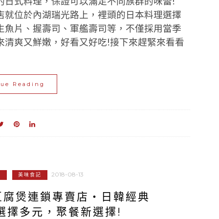
的日式料理，保證可以滿足不同族群的味蕾!
店就位於內湖瑞光路上，裡頭的日本料理選擇
生魚片、握壽司、軍艦壽司等，不僅採用當季
來清爽又鮮嫩，好看又好吃!接下來趕緊來看看
nue Reading
2018-08-13
記
美味食記
豆腐煲連鎖專賣店‧日韓經典
選擇多元，聚餐新選擇!