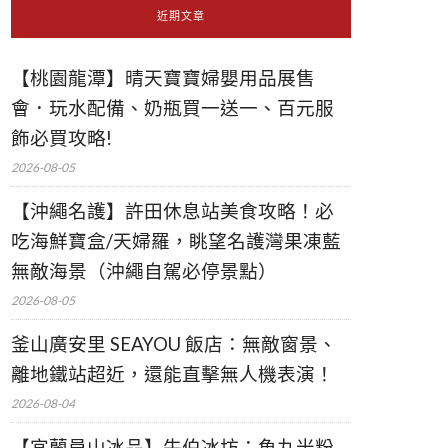
近期文章
【桃園龍潭】晴天寶寶婦嬰用品展售
會．玩水配備、奶瓶買一送一、百元服
飾必買攻略!
2026-08-05
【沖繩名護】許田休息站美食攻略！必
吃海鮮寶盒/天婦羅，眺望名護灣果凍藍
無敵海景（沖繩自駕必停景點）
2026-08-05
釜山廣安里 SEAYOU 飯店：無敵窗景、
離地鐵站超近，還能直擊無人機表演！
2026-08-04
【宜蘭員山冰品】牛伯冰坊：魚丸米粉