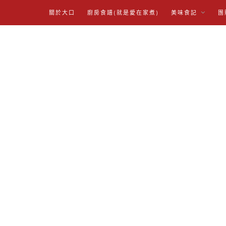
關於大口
廚房食譜(就是愛在家煮)
美味食記
團