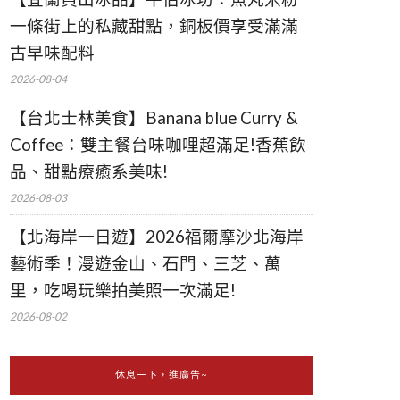
一條街上的私藏甜點，銅板價享受滿滿
古早味配料
2026-08-04
【台北士林美食】Banana blue Curry &
Coffee：雙主餐台味咖哩超滿足!香蕉飲
品、甜點療癒系美味!
2026-08-03
【北海岸一日遊】2026福爾摩沙北海岸
藝術季！漫遊金山、石門、三芝、萬
里，吃喝玩樂拍美照一次滿足!
2026-08-02
休息一下，進廣告~