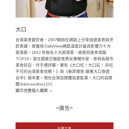
大口
台灣美食愛好者，2007開始在網路上分享旅遊美食與烹
飪食譜，曾獲得 DailyView網路溫度計最具影響力十大
部落客、2012 年無名十大部落客、痞客邦美食情報
TOP10，曾任蘋果日報飲食男女專欄作家、參與各縣市
美食好店、伴手禮評審，著有《大口吃！大口玩！ 非吃
不可的台灣美食攻略！》與《巷弄隱食-跟著大口食遊
台中》兩本書，現任台灣自媒體協會監事。大口的自媒
體 linktr.ee/zine1215
顯示完整個人檔案 →
=廣告=
近期文章