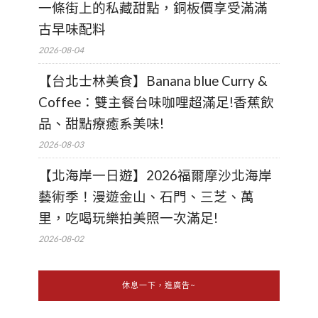
一條街上的私藏甜點，銅板價享受滿滿
古早味配料
2026-08-04
【台北士林美食】Banana blue Curry &
Coffee：雙主餐台味咖哩超滿足!香蕉飲
品、甜點療癒系美味!
2026-08-03
【北海岸一日遊】2026福爾摩沙北海岸
藝術季！漫遊金山、石門、三芝、萬
里，吃喝玩樂拍美照一次滿足!
2026-08-02
休息一下，進廣告~