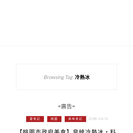
Browsing Tag
冷熱冰
=廣告=
2018-04-12
愛食記
桃園
美味食記
【桃園市政府美食】皇統冷熱冰‧料