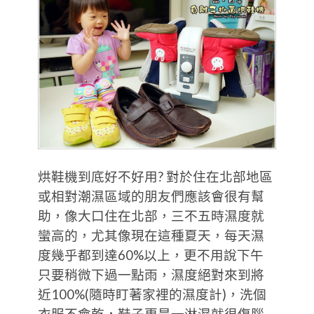
烘鞋機到底好不好用? 對於住在北部地區
或相對潮濕區域的朋友們應該會很有幫
助，像大口住在北部，三不五時濕度就
蠻高的，尤其像現在這種夏天，每天濕
度幾乎都到達60%以上，更不用說下午
只要稍微下過一點雨，濕度絕對來到將
近100%(隨時盯著家裡的濕度計)，洗個
衣服不會乾，鞋子更是一淋濕就很傷腦