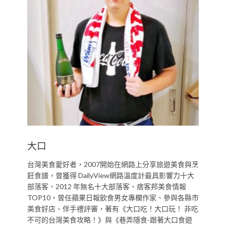
大口
台灣美食愛好者，2007開始在網路上分享旅遊美食與烹
飪食譜，曾獲得 DailyView網路溫度計最具影響力十大
部落客、2012 年無名十大部落客、痞客邦美食情報
TOP10，曾任蘋果日報飲食男女專欄作家、參與各縣市
美食好店、伴手禮評審，著有《大口吃！大口玩！ 非吃
不可的台灣美食攻略！》與《巷弄隱食-跟著大口食遊