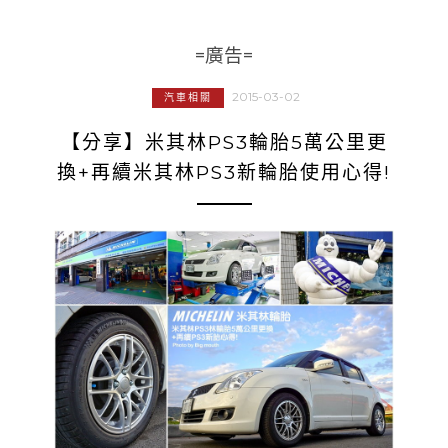
=廣告=
2015-03-02
汽車相關
【分享】米其林PS3輪胎5萬公里更
換+再續米其林PS3新輪胎使用心得!