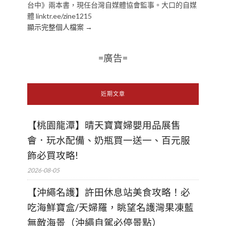
台中》兩本書，現任台灣自媒體協會監事。大口的自媒
體 linktr.ee/zine1215
顯示完整個人檔案 →
=廣告=
近期文章
【桃園龍潭】晴天寶寶婦嬰用品展售
會．玩水配備、奶瓶買一送一、百元服
飾必買攻略!
2026-08-05
【沖繩名護】許田休息站美食攻略！必
吃海鮮寶盒/天婦羅，眺望名護灣果凍藍
無敵海景（沖繩自駕必停景點）