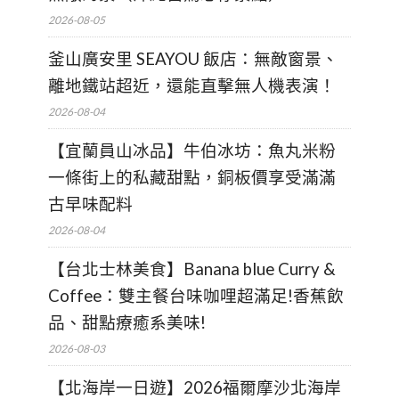
2026-08-05
釜山廣安里 SEAYOU 飯店：無敵窗景、
離地鐵站超近，還能直擊無人機表演！
2026-08-04
【宜蘭員山冰品】牛伯冰坊：魚丸米粉
一條街上的私藏甜點，銅板價享受滿滿
古早味配料
2026-08-04
【台北士林美食】Banana blue Curry &
Coffee：雙主餐台味咖哩超滿足!香蕉飲
品、甜點療癒系美味!
2026-08-03
【北海岸一日遊】2026福爾摩沙北海岸