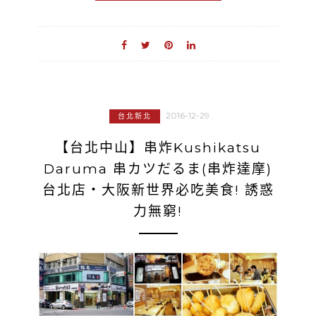
2016-12-29
台北新北
【台北中山】串炸Kushikatsu
Daruma 串カツだるま(串炸達摩)
台北店‧大阪新世界必吃美食! 誘惑
力無窮!