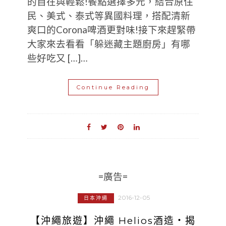
的自在與輕鬆!餐點選擇多元，結合原住
民、美式、泰式等異國料理，搭配清新
爽口的Corona啤酒更對味!接下來趕緊帶
大家來去看看「躲迷藏主題廚房」有哪
些好吃又 […]…
Continue Reading
=廣告=
2016-12-05
日本沖繩
【沖繩旅遊】沖繩 Helios酒造‧揭