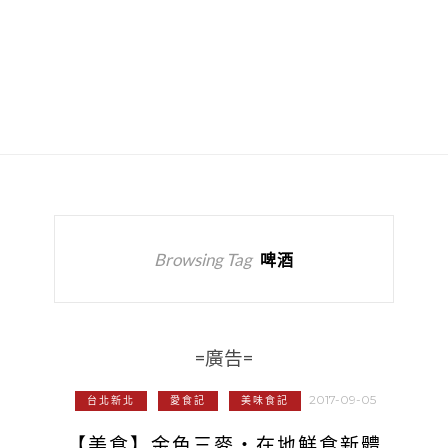
Browsing Tag
啤酒
=廣告=
2017-09-05
台北新北
愛食記
美味食記
【美食】金色三麥‧在地鮮食新體