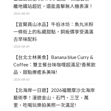
離地鐵站超近，還能直擊無人機表演！
2026-08-04
【宜蘭員山冰品】牛伯冰坊：魚丸米粉
一條街上的私藏甜點，銅板價享受滿滿
古早味配料
2026-08-04
【台北士林美食】Banana blue Curry &
Coffee：雙主餐台味咖哩超滿足!香蕉飲
品、甜點療癒系美味!
2026-08-03
【北海岸一日遊】2026福爾摩沙北海岸
藝術季！漫遊金山、石門、三芝、萬
里，吃喝玩樂拍美照一次滿足!