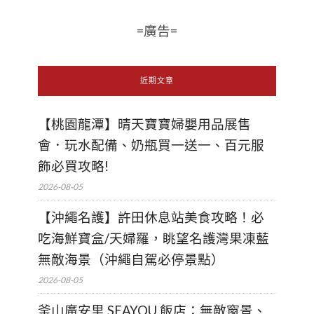
=廣告=
近期文章
【桃園龍潭】晴天寶寶婦嬰用品展售
會．玩水配備、奶瓶買一送一、百元服
飾必買攻略!
2026-08-05
【沖繩名護】許田休息站美食攻略！必
吃海鮮寶盒/天婦羅，眺望名護灣果凍藍
無敵海景（沖繩自駕必停景點）
2026-08-05
釜山廣安里 SEAYOU 飯店：無敵窗景、