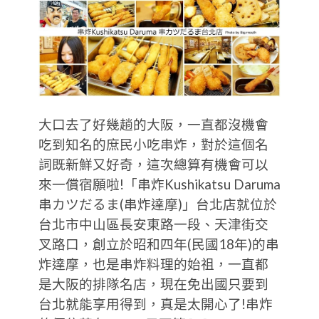
大口去了好幾趟的大阪，一直都沒機會
吃到知名的庶民小吃串炸，對於這個名
詞既新鮮又好奇，這次總算有機會可以
來一償宿願啦!「串炸Kushikatsu Daruma
串カツだるま(串炸達摩)」台北店就位於
台北市中山區長安東路一段、天津街交
叉路口，創立於昭和四年(民國18年)的串
炸達摩，也是串炸料理的始祖，一直都
是大阪的排隊名店，現在免出國只要到
台北就能享用得到，真是太開心了!串炸