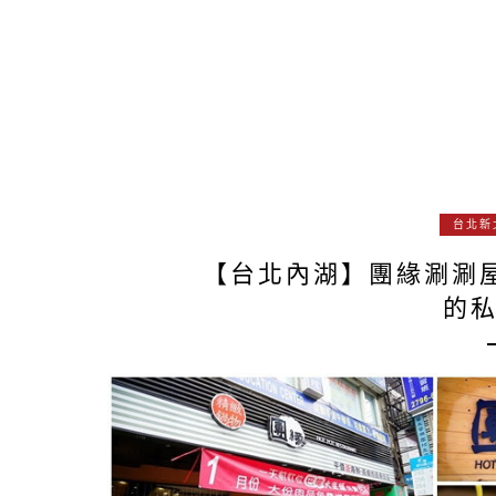
台北新
【台北內湖】團緣涮涮屋
的私