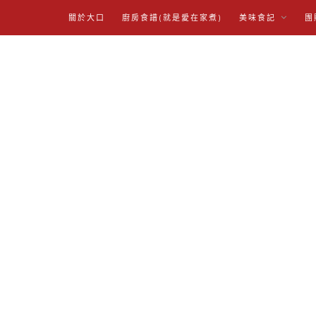
關於大口
廚房食譜(就是愛在家煮)
美味食記
團