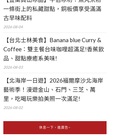
一條街上的私藏甜點，銅板價享受滿滿
古早味配料
2026-08-04
【台北士林美食】Banana blue Curry &
Coffee：雙主餐台味咖哩超滿足!香蕉飲
品、甜點療癒系美味!
2026-08-03
【北海岸一日遊】2026福爾摩沙北海岸
藝術季！漫遊金山、石門、三芝、萬
里，吃喝玩樂拍美照一次滿足!
2026-08-02
休息一下，進廣告~