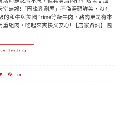
價活海鮮念念不忘，但其實店內也有販售高級
天堂無誤!「團緣涮涮屋」不僅湯頭鮮美，沒有
的和牛與美國Prime等級牛肉，豬肉更是有來
重組肉，吃起來爽快又安心! 【店家資訊】 團
nue Reading