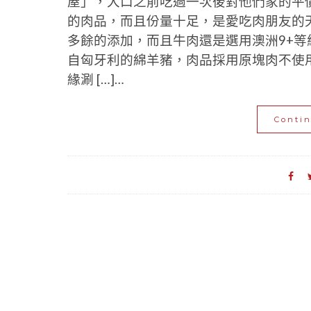
屋」，大口之前吃過一次後對他們家的平
的肉品，而且份量十足，是愛吃肉朋友的
多餘的添加，而且牛肉還是選用澳洲9+等級
自匈牙利的綿羊豬，肉品採用原塊肉不使用
緣涮 […]…
Conti