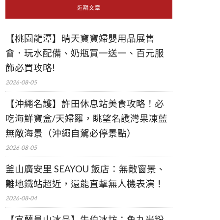
近期文章
【桃園龍潭】晴天寶寶婦嬰用品展售
會．玩水配備、奶瓶買一送一、百元服
飾必買攻略!
2026-08-05
【沖繩名護】許田休息站美食攻略！必
吃海鮮寶盒/天婦羅，眺望名護灣果凍藍
無敵海景（沖繩自駕必停景點）
2026-08-05
釜山廣安里 SEAYOU 飯店：無敵窗景、
離地鐵站超近，還能直擊無人機表演！
2026-08-04
【宜蘭員山冰品】牛伯冰坊：魚丸米粉