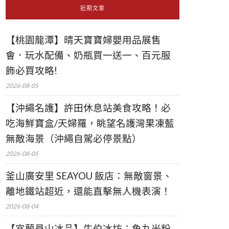
近期文章
【桃園龍潭】晴天寶寶婦嬰用品展售
會．玩水配備、奶瓶買一送一、百元服
飾必買攻略!
2026-08-05
【沖繩名護】許田休息站美食攻略！必
吃海鮮寶盒/天婦羅，眺望名護灣果凍藍
無敵海景（沖繩自駕必停景點）
2026-08-05
釜山廣安里 SEAYOU 飯店：無敵窗景、
離地鐵站超近，還能直擊無人機表演！
2026-08-04
【宜蘭員山冰品】牛伯冰坊：魚丸米粉