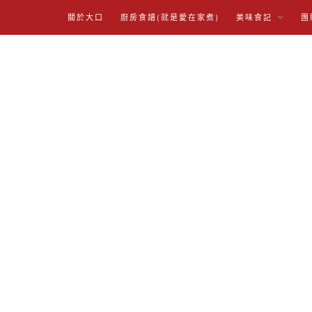
關於大口
廚房食譜(就是愛在家煮)
美味食記
團