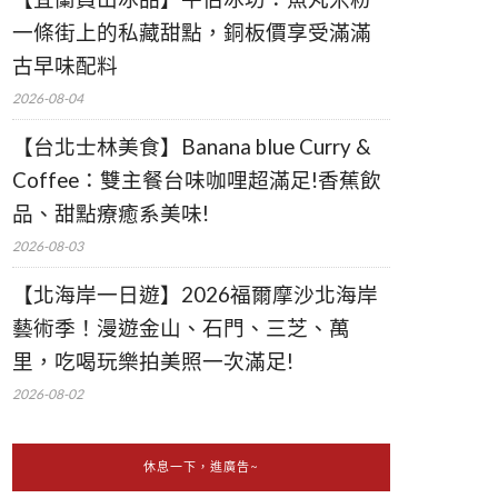
一條街上的私藏甜點，銅板價享受滿滿
古早味配料
2026-08-04
【台北士林美食】Banana blue Curry &
Coffee：雙主餐台味咖哩超滿足!香蕉飲
品、甜點療癒系美味!
2026-08-03
【北海岸一日遊】2026福爾摩沙北海岸
藝術季！漫遊金山、石門、三芝、萬
里，吃喝玩樂拍美照一次滿足!
2026-08-02
休息一下，進廣告~