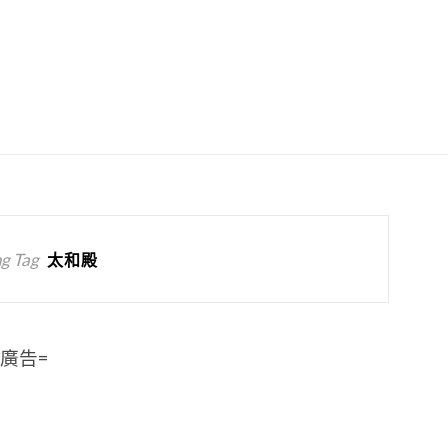
g Tag
太和殿
=廣告=