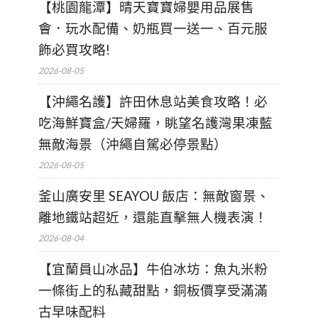
【桃園龍潭】晴天寶寶婦嬰用品展售
會．玩水配備、奶瓶買一送一、百元服
飾必買攻略!
2026-08-05
【沖繩名護】許田休息站美食攻略！必
吃海鮮寶盒/天婦羅，眺望名護灣果凍藍
無敵海景（沖繩自駕必停景點）
2026-08-05
釜山廣安里 SEAYOU 飯店：無敵窗景、
離地鐵站超近，還能直擊無人機表演！
2026-08-04
【宜蘭員山冰品】牛伯冰坊：魚丸米粉
一條街上的私藏甜點，銅板價享受滿滿
古早味配料