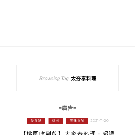
Browsing Tag
太夯泰料理
=廣告=
2021-11-20
愛食記
桃園
美味食記
【桃園吃到飽】太夯泰料理．超過