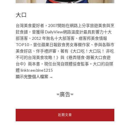
大口
台灣美食愛好者，2007開始在網路上分享旅遊美食與烹
飪食譜，曾獲得 DailyView網路溫度計最具影響力十大
部落客、2012 年無名十大部落客、痞客邦美食情報
TOP10，曾任蘋果日報飲食男女專欄作家、參與各縣市
美食好店、伴手禮評審，著有《大口吃！大口玩！ 非吃
不可的台灣美食攻略！》與《巷弄隱食-跟著大口食遊
台中》兩本書，現任台灣自媒體協會監事。大口的自媒
體 linktr.ee/zine1215
顯示完整個人檔案 →
=廣告=
近期文章