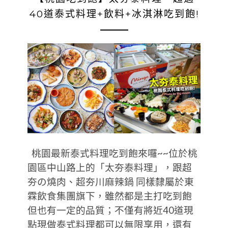
40道泰式料理+飲料+冰淇淋吃到飽!
桃園最新泰式料理吃到飽來囉~~位於桃
園區中山路上的「太夯泰料理」，跟超
夯の燒肉、超夯川麻辣鍋 同樣隸屬於東
霖飲食集團旗下，雖然都是主打吃到飽
但也有一定的品質；不僅有將近40道現
點現做泰式料理都可以無限享用，還有