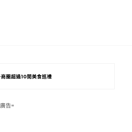
子商圈超過10間美食巡禮
=廣告=