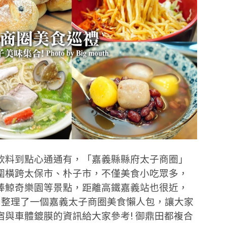
飲料到點心通通有，「嘉義縣縣府太子商圈」
圍橫跨太保市、朴子市，不僅美食小吃眾多，
棒鯨奇樂園等景點，距離高鐵嘉義站也很近，
別整理了一個嘉義太子商圈美食懶人包，讓大家
與車體鍍膜的資訊給大家參考! 御鼎田都複合