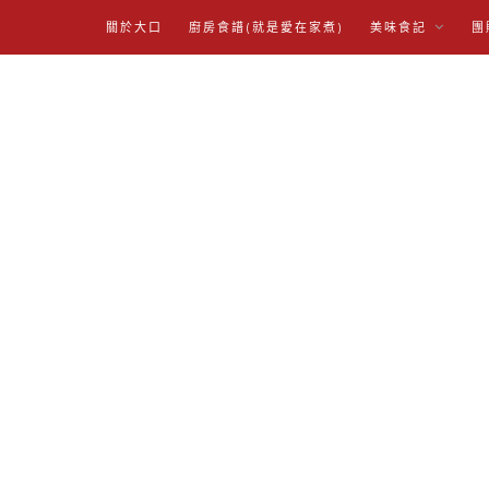
關於大口
廚房食譜(就是愛在家煮)
美味食記
團