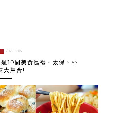
2022-11-05
類
過10間美食巡禮．太保、朴
味大集合!