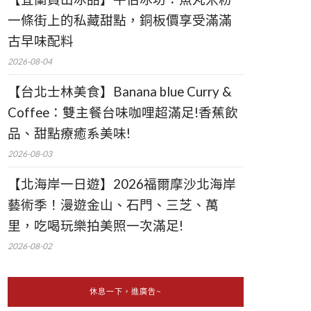
一條街上的私藏甜點，銅板價享受滿滿
古早味配料
2026-08-04
【台北士林美食】Banana blue Curry &
Coffee：雙主餐台味咖哩超滿足!香蕉飲
品、甜點療癒系美味!
2026-08-03
【北海岸一日遊】2026福爾摩沙北海岸
藝術季！漫遊金山、石門、三芝、萬
里，吃喝玩樂拍美照一次滿足!
2026-08-02
休息一下，進廣告~