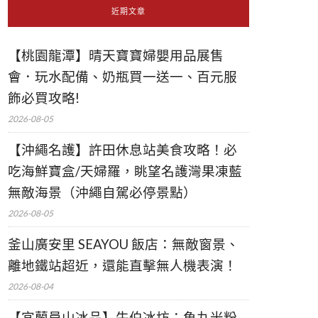
近期文章
【桃園龍潭】晴天寶寶婦嬰用品展售
會．玩水配備、奶瓶買一送一、百元服
飾必買攻略!
2026-08-05
【沖繩名護】許田休息站美食攻略！必
吃海鮮寶盒/天婦羅，眺望名護灣果凍藍
無敵海景（沖繩自駕必停景點）
2026-08-05
釜山廣安里 SEAYOU 飯店：無敵窗景、
離地鐵站超近，還能直擊無人機表演！
2026-08-04
【宜蘭員山冰品】牛伯冰坊：魚丸米粉