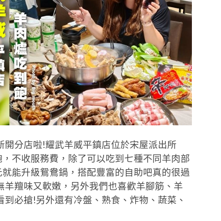
新開分店啦!耀武羊威平鎮店位於宋屋派出所
飽，不收服務費，除了可以吃到七種不同羊肉部
元就能升級鴛鴦鍋，搭配豐富的自助吧真的很過
無羊羶味又軟嫩，另外我們也喜歡羊腳筋、羊
看到必搶!另外還有冷盤、熟食、炸物、蔬菜、