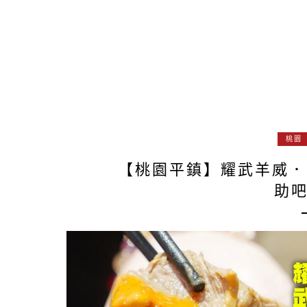
桃園
【桃園平鎮】耀武羊威．
助吧