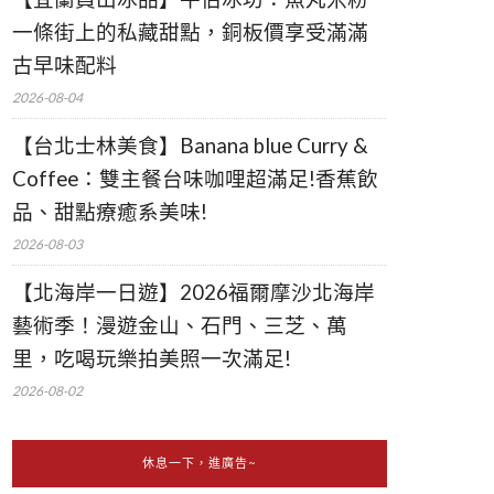
一條街上的私藏甜點，銅板價享受滿滿
古早味配料
2026-08-04
【台北士林美食】Banana blue Curry &
Coffee：雙主餐台味咖哩超滿足!香蕉飲
品、甜點療癒系美味!
2026-08-03
【北海岸一日遊】2026福爾摩沙北海岸
藝術季！漫遊金山、石門、三芝、萬
里，吃喝玩樂拍美照一次滿足!
2026-08-02
休息一下，進廣告~