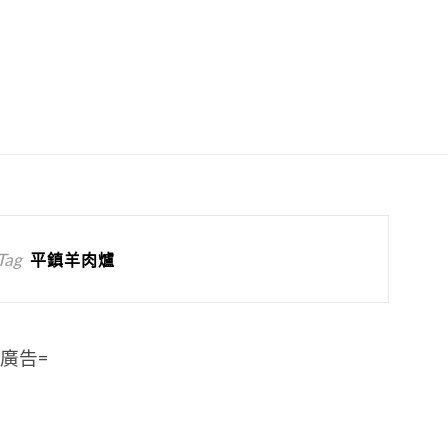
Tag
平鎮羊肉爐
=廣告=