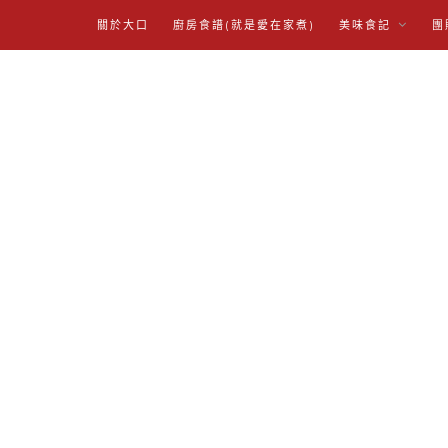
關於大口
廚房食譜(就是愛在家煮)
美味食記
團