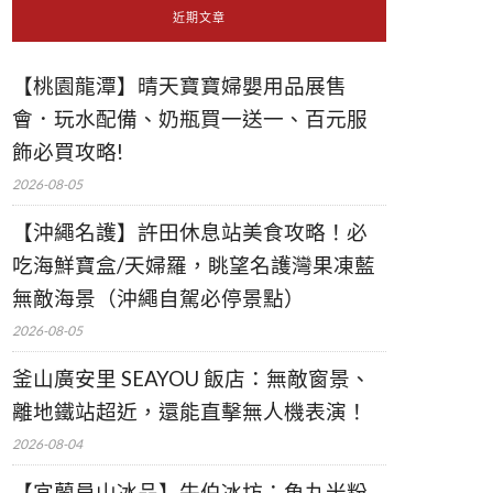
近期文章
【桃園龍潭】晴天寶寶婦嬰用品展售
會．玩水配備、奶瓶買一送一、百元服
飾必買攻略!
2026-08-05
【沖繩名護】許田休息站美食攻略！必
吃海鮮寶盒/天婦羅，眺望名護灣果凍藍
無敵海景（沖繩自駕必停景點）
2026-08-05
釜山廣安里 SEAYOU 飯店：無敵窗景、
離地鐵站超近，還能直擊無人機表演！
2026-08-04
【宜蘭員山冰品】牛伯冰坊：魚丸米粉