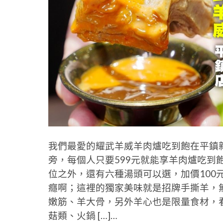
我們最愛的耀武羊威羊肉爐吃到飽在平鎮
旁，每個人只要599元就能享羊肉爐吃到
位之外，還有六種湯頭可以選，加價100
癮啊；這裡的獨家美味就是招牌手撕羊，
嫩筋、羊大骨，另外羊心也是限量食材，
菇類、火鍋 […]…