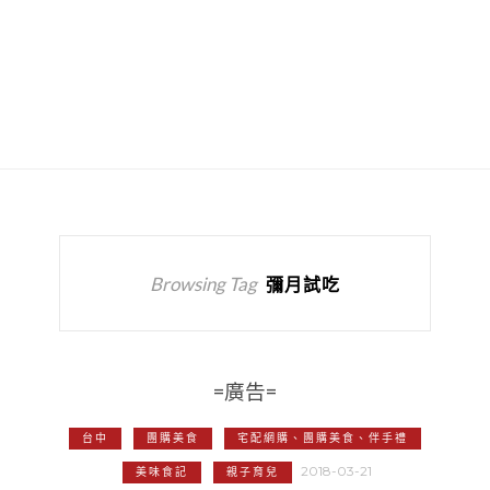
Browsing Tag
彌月試吃
=廣告=
台中
團購美食
宅配網購、團購美食、伴手禮
2018-03-21
美味食記
親子育兒