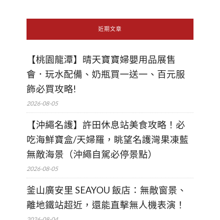
近期文章
【桃園龍潭】晴天寶寶婦嬰用品展售
會．玩水配備、奶瓶買一送一、百元服
飾必買攻略!
2026-08-05
【沖繩名護】許田休息站美食攻略！必
吃海鮮寶盒/天婦羅，眺望名護灣果凍藍
無敵海景（沖繩自駕必停景點）
2026-08-05
釜山廣安里 SEAYOU 飯店：無敵窗景、
離地鐵站超近，還能直擊無人機表演！
2026-08-04