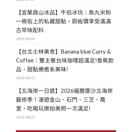
【宜蘭員山冰品】牛伯冰坊：魚丸米粉
一條街上的私藏甜點，銅板價享受滿滿
古早味配料
2026-08-04
【台北士林美食】Banana blue Curry &
Coffee：雙主餐台味咖哩超滿足!香蕉飲
品、甜點療癒系美味!
2026-08-03
【北海岸一日遊】2026福爾摩沙北海岸
藝術季！漫遊金山、石門、三芝、萬
里，吃喝玩樂拍美照一次滿足!
2026-08-02