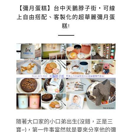
【彌月蛋糕】台中天鵝脖子街‧可線
上自由搭配、客製化的超華麗彌月蛋
糕!
隨著大口家的小口弟出生(沒錯，正是三
寶~)，第一件事當然就是要來分享他的彌