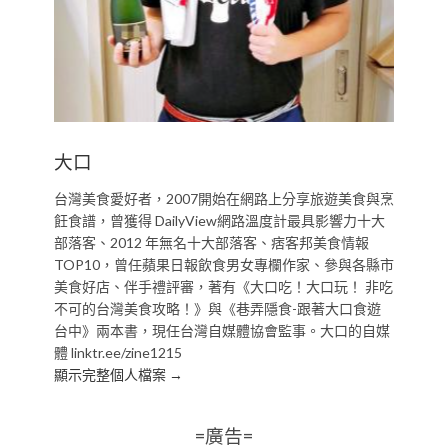
大口
台灣美食愛好者，2007開始在網路上分享旅遊美食與烹
飪食譜，曾獲得 DailyView網路溫度計最具影響力十大
部落客、2012 年無名十大部落客、痞客邦美食情報
TOP10，曾任蘋果日報飲食男女專欄作家、參與各縣市
美食好店、伴手禮評審，著有《大口吃！大口玩！ 非吃
不可的台灣美食攻略！》與《巷弄隱食-跟著大口食遊
台中》兩本書，現任台灣自媒體協會監事。大口的自媒
體 linktr.ee/zine1215
顯示完整個人檔案 →
=廣告=