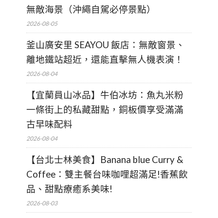
無敵海景（沖繩自駕必停景點）
2026-08-05
釜山廣安里 SEAYOU 飯店：無敵窗景、
離地鐵站超近，還能直擊無人機表演！
2026-08-04
【宜蘭員山冰品】牛伯冰坊：魚丸米粉
一條街上的私藏甜點，銅板價享受滿滿
古早味配料
2026-08-04
【台北士林美食】Banana blue Curry &
Coffee：雙主餐台味咖哩超滿足!香蕉飲
品、甜點療癒系美味!
2026-08-03