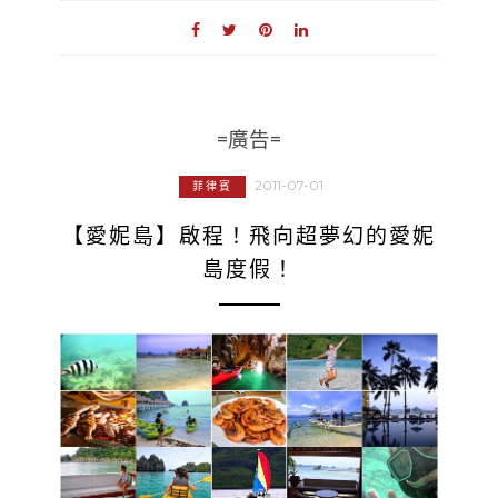
=廣告=
2011-07-01
菲律賓
【愛妮島】啟程！飛向超夢幻的愛妮
島度假！