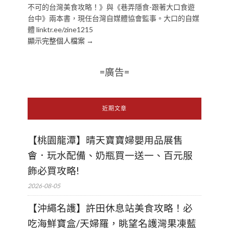
不可的台灣美食攻略！》與《巷弄隱食-跟著大口食遊
台中》兩本書，現任台灣自媒體協會監事。大口的自媒
體 linktr.ee/zine1215
顯示完整個人檔案 →
=廣告=
近期文章
【桃園龍潭】晴天寶寶婦嬰用品展售
會．玩水配備、奶瓶買一送一、百元服
飾必買攻略!
2026-08-05
【沖繩名護】許田休息站美食攻略！必
吃海鮮寶盒/天婦羅，眺望名護灣果凍藍