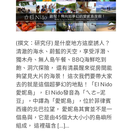
(撰文：研究仔) 是什麼地方這麼誘人？
清澈的海水、蔚藍的天空，享受浮潛、
獨木舟、無人島午餐、BBQ海鮮吃到
飽、洞穴探險， 還有清晨醒來從房間能
夠望見大片的海景！ 這次我們要帶大家
去的就是這個超夢幻的地點！「El Nido
愛妮島」， El Nido發音為「ㄟㄜ~泥
豆」，中譯為「愛妮島」，位於菲律賓
西邊的北巴拉望， 愛妮島其實並不是一
個島與，它是由45個大大小小的島嶼所
組成， 這裡蘊含 […]…