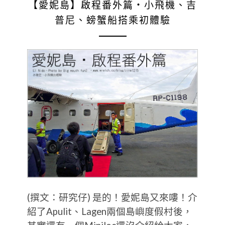
【愛妮島】啟程番外篇‧小飛機、吉
普尼、螃蟹船搭乘初體驗
(撰文：研究仔) 是的！愛妮島又來嘍！介
紹了Apulit、Lagen兩個島嶼度假村後，