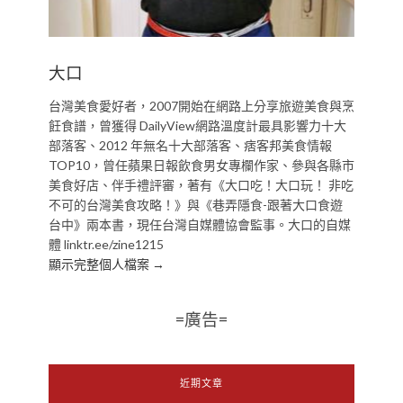
大口
台灣美食愛好者，2007開始在網路上分享旅遊美食與烹
飪食譜，曾獲得 DailyView網路溫度計最具影響力十大
部落客、2012 年無名十大部落客、痞客邦美食情報
TOP10，曾任蘋果日報飲食男女專欄作家、參與各縣市
美食好店、伴手禮評審，著有《大口吃！大口玩！ 非吃
不可的台灣美食攻略！》與《巷弄隱食-跟著大口食遊
台中》兩本書，現任台灣自媒體協會監事。大口的自媒
體 linktr.ee/zine1215
顯示完整個人檔案 →
=廣告=
近期文章