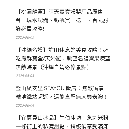
【桃園龍潭】晴天寶寶婦嬰用品展售
會．玩水配備、奶瓶買一送一、百元服
飾必買攻略!
2026-08-05
【沖繩名護】許田休息站美食攻略！必
吃海鮮寶盒/天婦羅，眺望名護灣果凍藍
無敵海景（沖繩自駕必停景點）
2026-08-05
釜山廣安里 SEAYOU 飯店：無敵窗景、
離地鐵站超近，還能直擊無人機表演！
2026-08-04
【宜蘭員山冰品】牛伯冰坊：魚丸米粉
一條街上的私藏甜點，銅板價享受滿滿