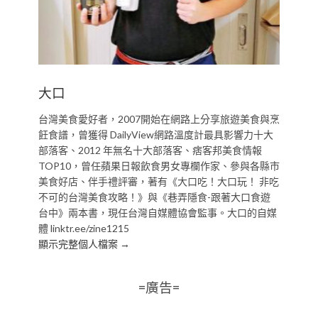
大口
台灣美食愛好者，2007開始在網路上分享旅遊美食與烹
飪食譜，曾獲得 DailyView網路溫度計最具影響力十大
部落客、2012 年無名十大部落客、痞客邦美食情報
TOP10，曾任蘋果日報飲食男女專欄作家、參與各縣市
美食好店、伴手禮評審，著有《大口吃！大口玩！ 非吃
不可的台灣美食攻略！》與《巷弄隱食-跟著大口食遊
台中》兩本書，現任台灣自媒體協會監事。大口的自媒
體 linktr.ee/zine1215
顯示完整個人檔案 →
=廣告=