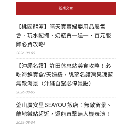
近期文章
【桃園龍潭】晴天寶寶婦嬰用品展售
會．玩水配備、奶瓶買一送一、百元服
飾必買攻略!
2026-08-05
【沖繩名護】許田休息站美食攻略！必
吃海鮮寶盒/天婦羅，眺望名護灣果凍藍
無敵海景（沖繩自駕必停景點）
2026-08-05
釜山廣安里 SEAYOU 飯店：無敵窗景、
離地鐵站超近，還能直擊無人機表演！
2026-08-04