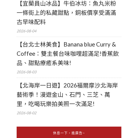
【宜蘭員山冰品】牛伯冰坊：魚丸米粉
一條街上的私藏甜點，銅板價享受滿滿
古早味配料
2026-08-04
【台北士林美食】Banana blue Curry &
Coffee：雙主餐台味咖哩超滿足!香蕉飲
品、甜點療癒系美味!
2026-08-03
【北海岸一日遊】2026福爾摩沙北海岸
藝術季！漫遊金山、石門、三芝、萬
里，吃喝玩樂拍美照一次滿足!
2026-08-02
休息一下，進廣告~