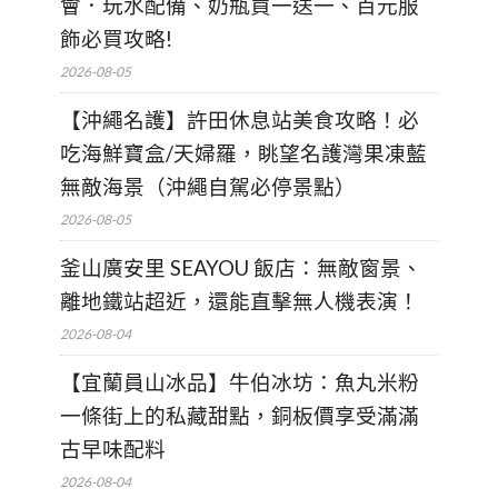
會．玩水配備、奶瓶買一送一、百元服
飾必買攻略!
2026-08-05
【沖繩名護】許田休息站美食攻略！必
吃海鮮寶盒/天婦羅，眺望名護灣果凍藍
無敵海景（沖繩自駕必停景點）
2026-08-05
釜山廣安里 SEAYOU 飯店：無敵窗景、
離地鐵站超近，還能直擊無人機表演！
2026-08-04
【宜蘭員山冰品】牛伯冰坊：魚丸米粉
一條街上的私藏甜點，銅板價享受滿滿
古早味配料
2026-08-04