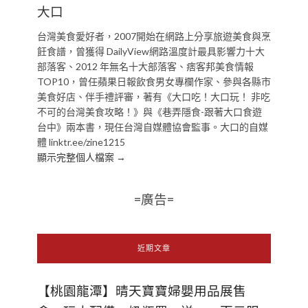
大口
台灣美食愛好者，2007開始在網路上分享旅遊美食與烹
飪食譜，曾獲得 DailyView網路溫度計最具影響力十大
部落客、2012 年無名十大部落客、痞客邦美食情報
TOP10，曾任蘋果日報飲食男女專欄作家、參與各縣市
美食好店、伴手禮評審，著有《大口吃！大口玩！ 非吃
不可的台灣美食攻略！》與《巷弄隱食-跟著大口食遊
台中》兩本書，現任台灣自媒體協會監事。大口的自媒
體 linktr.ee/zine1215
顯示完整個人檔案 →
=廣告=
近期文章
【桃園龍潭】晴天寶寶婦嬰用品展售