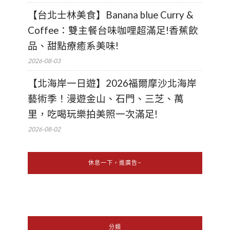
【台北士林美食】Banana blue Curry &
Coffee：雙主餐台味咖哩超滿足!香蕉飲
品、甜點療癒系美味!
2026-08-03
【北海岸一日遊】2026福爾摩沙北海岸
藝術季！漫遊金山、石門、三芝、萬
里，吃喝玩樂拍美照一次滿足!
2026-08-02
休息一下，進廣告~
分類